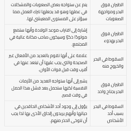
الطيران فوق
ينم عن ستواجه بعض الصعوبات والمشكلات
البحر ومواجهة
في عملها وهو قد يجعلها تترك العمل مما
الصعوبات
سيؤثر على المستوى المعيشي لها.
إشارة إلى اقتراب موعد الولادة وأنها ستضع
الطيران فوق
مولودًا ذكرًا وسيكون صاحب مكانة عالية في
البحر بهدوء
المجتمع.
علامة على أنها تقوم بالعديد من الأفعال غير
السقوط في البحر
الصحيحة والتي يجب عليها أن تبتعد عنها في
والخروج منه
أقرب وقت قبل فوات الأوان.
يشير إلى أنها ستواجه العديد من الأزمات
الطيران فوق
النفسية لكنها ستحمل بعد فشل هذا الحمل
البحر بجناح واحد
في وقت قصير.
السقوط في البحر
يؤول إلى وجود أحد الأشخاص الحاقدين في
بسبب أحد
حياتها وأنهم يريدون إلحاق الأذى بها لذا يجب
الأشخاص
أن تتوخى الحذر منهم.