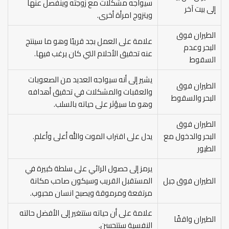
سيواجه مشكلات مع زوجته وينفصل عنها
إلى بيت آخر
ويتزوج امرأة أخرى.
الطيران فوق
علامة على العمل بجد قريبًا وهو ما سينتج
البحر وعدم
عنه تحقيق الأحلام التي كان يرغب فيها.
السقوط
يشير إلى أنه سيواجه العديد من الصعوبات
الطيران فوق
والعقبات والمشكلات في تحقيق أهدافه
البحر والسقوط
وهو ما سيؤثر على حياته بالسلب.
الطيران فوق
البحر والدخول مع
يدل على اقتراب الموت والله أعلى وأعلم.
الطيور
يرمز إلى حصول الرائي على سلطة كبيرة في
الطيران فوق جبل
المستقبل القريب وسيكون صاحب مكانة
مرتفعة ومرموقة ويصبح انسان محبوب.
علامة على أن حياته ستتغير إلى الأفضل حالته
الطيران واقفًا
النفسية ستتحسن.