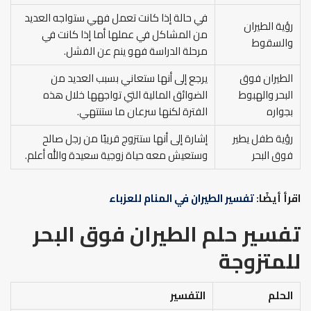
في حالة إذا كانت تعمل فهي ستواجه العديد
رؤية الطيران
من المشاكل في عملها أما إذا كانت في
والسقوط
مرحلة الدراسة فهو ينم عن الفشل.
الطيران فوق
يرجع إلى أنها ستعاني بسبب العديد من
البحر والهبوط
الضوائق المالية التي تواجهها خلال هذه
بجواره
الفترة لكنها سرعان ما ستنتهي.
رؤية طفل يطير
إشارة إلى أنها ستتزوج قريبًا من رجل صالح
فوق البحر
وستعيش معه حياة زوجية سعيدة والله أعلم.
اقرأ أيضًا:
تفسير الطيران في المنام للعزباء
تفسير حلم الطيران فوق البحر
للمتزوجة
الحلم
التفسير