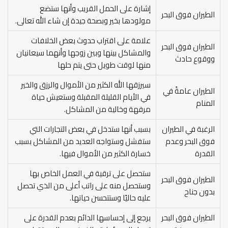
إشارة على الحمل القريب وأنها ستضع
الطيران فوق البحر
مولودها بخير وبصحة جيدة إن شاء الله تعالى.
علامة على اقتراب حدوث بعض الخلافات
الطيران فوق البحر
والمشاكل بينها وبين زوجها وأنهما سيعانيان
ووقوع حادث
منها لوقت طويل حتى يتم حلها
سيرزقها الله الكثير من الأموال والرزق والخير
الطيران عامةً في
في الأيام القليلة المقبلة وستعيش حياة
المنام
مرفهة وخالية من المشاكل.
الرغبة في الطيران
بسبب أنها ستدخل في بعض التجارات التي
فوق البحر وعدم
ستفشل وستواجه العديد من المشاكل بسبب
القدرة
خسارة الكثير من الأموال فيها.
ستحصل على ترقية في العمل الخاص بها
الطيران فوق البحر
وستحصل منه على راتب أعلى من الذي تحصل
بدون جناح
عليه حاليًا وستتحسن حياتها.
الطيران فوق البحر
يرجع إلى إحساسها الدائم بعدم القدرة على