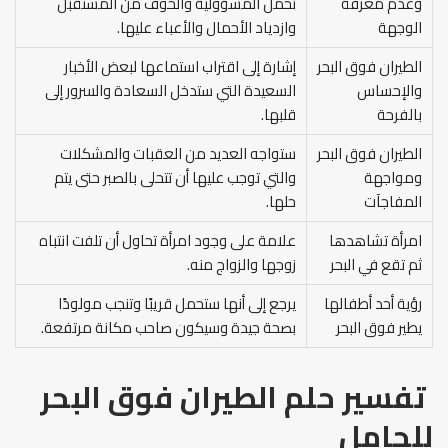
وعدم معرفة
تحمل المسؤولية والخوف من المستقبل
الوجهة
وازدياد الأحمال والأعباء عليها.
الطيران فوق البحر
إشارة إلى اقتراب استماعها لبعض الأخبار
والإحساس
السعيدة التي ستدخل السعادة والسرور إلى
بالفرحة
قلبها.
الطيران فوق البحر
ستواجه العديد من العقبات والمشكلات
ومواجهة
والتي توجب عليها أن تتحلى بالصبر حتى يتم
المفاجآت
حلها.
امرأة تشاهدها
علامة على وجود امرأة تحاول أن تلفت انتباه
ثم تقع في البحر
زوجها والزواج منه.
رؤية أحد أطفالها
يرجع إلى أنها ستحمل قريبًا وتنجب مولودًا
يطير فوق البحر
بصحة جيدة وسيكون صاحب مكانة مرتفعة.
تفسير حلم الطيران فوق البحر
للحامل