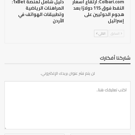
Colbari.com: ارتفاع أسعار
دليل شامل لمنصة 1xBet:
النفط فوق 115 دولارًا بعد
المراهنات الرياضية
هجوم الحوثيين على
وتطبيقات الهواتف في
إسرائيل
الأردن
السابق
التالي
شاركنا أفكارك
لن يتم نشر عنوان بريدك الإلكتروني.