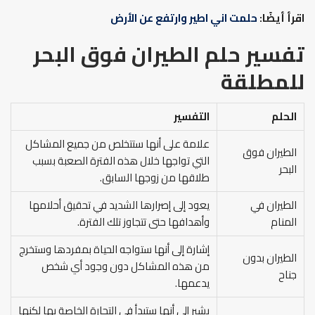
اقرأ أيضًا:
حلمت اني اطير وارتفع عن الأرض
تفسير حلم الطيران فوق البحر
للمطلقة
الحلم
التفسير
علامة على أنها ستتخلص من جميع المشاكل
الطيران فوق
التي تواجها خلال هذه الفترة الصعبة بسبب
البحر
طلاقها من زوجها السابق.
الطيران في
يعود إلى إصرارها الشديد في تحقيق أحلامها
المنام
وأهدافها حتى تتجاوز تلك الفترة.
إشارة إلى أنها ستواجه الحياة بمفردها وستخرج
الطيران بدون
من هذه المشاكل دون وجود أي شخص
جناح
يدعمها.
يشير إلى أنها ستبدأ في التجارة الخاصة بها لكنها