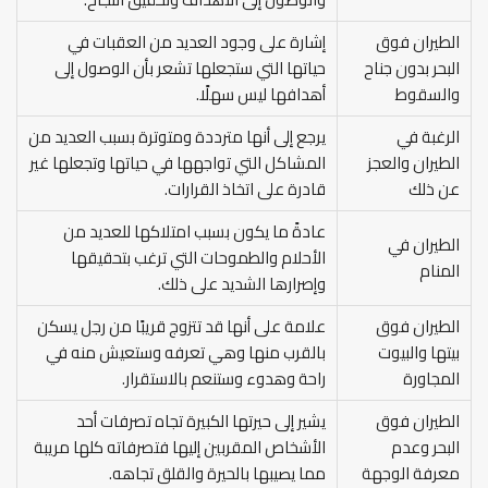
الطيران فوق
إشارة على وجود العديد من العقبات في
البحر بدون جناح
حياتها التي ستجعلها تشعر بأن الوصول إلى
والسقوط
أهدافها ليس سهلًا.
الرغبة في
يرجع إلى أنها مترددة ومتوترة بسبب العديد من
الطيران والعجز
المشاكل التي تواجهها في حياتها وتجعلها غير
عن ذلك
قادرة على اتخاذ القرارات.
عادةً ما يكون بسبب امتلاكها للعديد من
الطيران في
الأحلام والطموحات التي ترغب بتحقيقها
المنام
وإصرارها الشديد على ذلك.
الطيران فوق
علامة على أنها قد تتزوج قريبًا من رجل يسكن
بيتها والبيوت
بالقرب منها وهي تعرفه وستعيش منه في
المجاورة
راحة وهدوء وستنعم بالاستقرار.
الطيران فوق
يشير إلى حيرتها الكبيرة تجاه تصرفات أحد
البحر وعدم
الأشخاص المقربين إليها فتصرفاته كلها مريبة
معرفة الوجهة
مما يصيبها بالحيرة والقلق تجاهه.