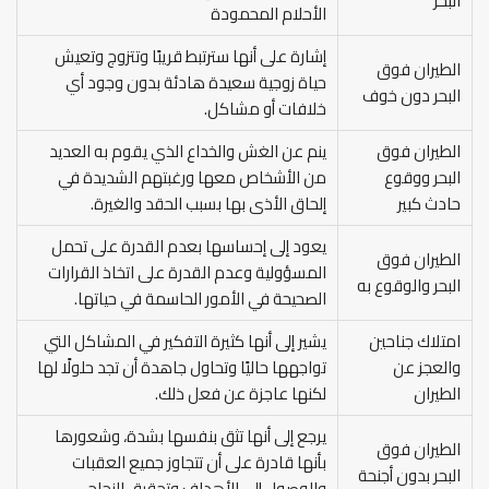
البحر
الأحلام المحمودة
إشارة على أنها سترتبط قريبًا وتتزوج وتعيش
الطيران فوق
حياة زوجية سعيدة هادئة بدون وجود أي
البحر دون خوف
خلافات أو مشاكل.
الطيران فوق
ينم عن الغش والخداع الذي يقوم به العديد
البحر ووقوع
من الأشخاص معها ورغبتهم الشديدة في
حادث كبير
إلحاق الأذى بها بسبب الحقد والغيرة.
يعود إلى إحساسها بعدم القدرة على تحمل
الطيران فوق
المسؤولية وعدم القدرة على اتخاذ القرارات
البحر والوقوع به
الصحيحة في الأمور الحاسمة في حياتها.
امتلاك جناحين
يشير إلى أنها كثيرة التفكير في المشاكل التي
والعجز عن
تواجهها حاليًا وتحاول جاهدة أن تجد حلولًا لها
الطيران
لكنها عاجزة عن فعل ذلك.
يرجع إلى أنها تثق بنفسها بشدة، وشعورها
الطيران فوق
بأنها قادرة على أن تتجاوز جميع العقبات
البحر بدون أجنحة
والوصول إلى الأهداف وتحقيق النجاح.