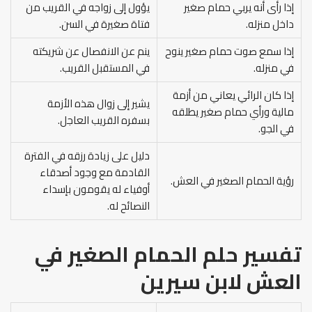
إذا رأى أنه يربي حمام صغير
يؤول إلى زواجه في القريب من
داخل منزله.
فتاة صغيرة في السن.
إذا سمع صوت حمام صغير ينوح
ينم عن الانفصال عن شريكته
في منزله.
في المستقبل القريب.
إذا كان الرائي يعاني من أزمة
يشير إلى زوال هذه الأزمة
مالية ورأي حمام صغير يطلقه
بسفره القريب العاجل.
في الجو.
دليل على زيادة رزقه في الفترة
القادمة مع وجود أصدقاء
رؤية الحمام الصغير في العش.
أوفياء له يقومون بإسداء
النصائح له.
تفسير حلم الحمام الصغير في
العش لابن سيرين