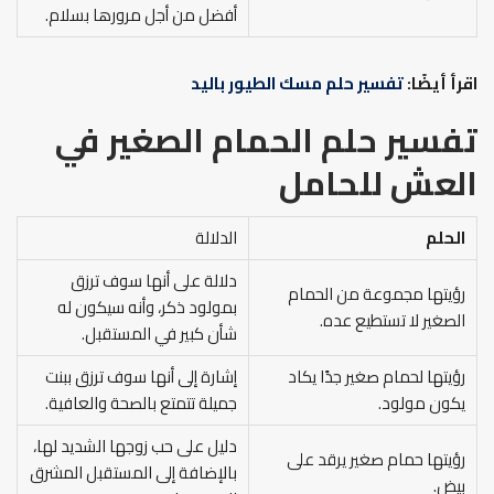
أفضل من أجل مرورها بسلام.
اقرأ أيضًا:
تفسير حلم مسك الطيور باليد
تفسير حلم الحمام الصغير في
العش للحامل
الحلم
الدلالة
دلالة على أنها سوف ترزق
رؤيتها مجموعة من الحمام
بمولود ذكر، وأنه سيكون له
الصغير لا تستطيع عده.
شأن كبير في المستقبل.
رؤيتها لحمام صغير جدًا يكاد
إشارة إلى أنها سوف ترزق ببنت
يكون مولود.
جميلة تتمتع بالصحة والعافية.
دليل على حب زوجها الشديد لها،
رؤيتها حمام صغير يرقد على
بالإضافة إلى المستقبل المشرق
بيض.