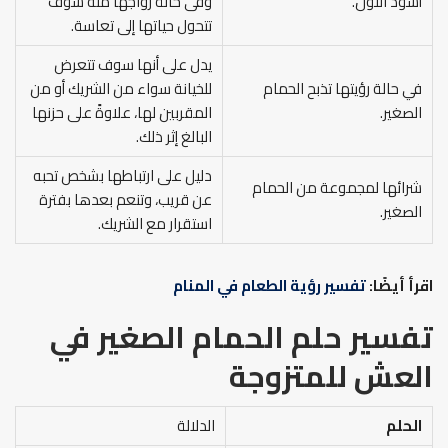
أسود اللون.
وفى حالة زواجها منه سوف
تتحول حياتها إلى تعاسة.
يدل على أنها سوف تتعرض
في حالة رؤيتها تذبح الحمام
للخيانة سواء من الشريك أو من
الصغير.
المقربين لها، علاوةً على حزنها
البالغ إثر ذلك.
دليل على ارتباطها بشخص تحبه
شرائها لمجموعة من الحمام
عن قريب، وتنعم بعدها بفترة
الصغير.
استقرار مع الشريك.
اقرأ أيضًا:
تفسير رؤية الطعام في المنام
تفسير حلم الحمام الصغير في
العش للمتزوجة
الحلم
الدلالة