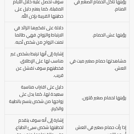
رؤيتها تأكل الحمام الصغير في
سوف تحصل عليه خلال الأيام
المنام.
المقبلة، كما يعتبر دليل على
خطبتها القريبة بإذن الله.
دلالة على تفكيرها الزائد في
رؤيتها عش الحمام.
الارتباط والزواج، فهي طالما
تمنت الزواج من شخص تُحبه.
إشارة إلى أنها ترتبط بشخص غير
مشاهدتها حمام صغير ميت في
مناسب لها على الإطلاق،
العش.
فخطبتهم سوف تفشل عن
قريب.
دليل على اقتراب مناسبة
سعيدة لها، كما يدل على
رؤيتها لحمام صغير مُلون.
زواجها من شخص يتسم بالطيبة
والكرم.
إشارة إلى أنه سوف يتقدم
إذا رأت حمام صغير في العش
لخطبتها شخص سيئ الطباع،