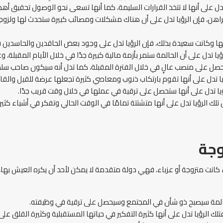
تدل على أنها لا تتخذ القرارات السليمة، كما أنها تسعى نحو الوصول تحقيق أهد
لراهن، فإن الرؤيا تدل على أن هناك مشكلات ومصائب كبيرة ستحدث لها ولزوجه
نائها وكانت سعيدة بذلك، فإن الرؤيا تدل على وجود بعض الحاقدين والحاسدين 
لرؤيا تدل على أن الحالمة ستمر بأزمة مالية كبيرة جدًا في خلال الأيام المقبلة
سيحصل على منصب عالٍ في خلال الفترة المقبلة، كما تدل أنه سيكون صاحب 
ؤيا تدل على أنها تقوم بارتكاب ذنوب ومعاصي كثيرة تجعلها عرضة للقيل والقا
لرؤيا تدل على أنها ستحصل على ترقية في عملها في خلال وقت قريب جدًا.
لك الرؤيا تدل على أنها متشتتة تمامًا في الوقت الحالي وتفكر في أشياء كثي
وجة
ء كانت متزوجة أو عزباء، فهي دولة متقدمة لا يمكن لأحد أن يكره العيش بها
الحالمة سيصبح ذو شأن في المجتمع وسيحصل على ترقية في وظيفته.
تلك الرؤيا تدل على أنها كثيرة التفكير في حياتها المستقبلية وكثيرة القلق ع