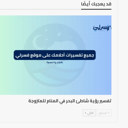
قد يعجبك أيضًا
تفسير رؤية شاطئ البحر في المنام للمتزوجة
السابق
التالي