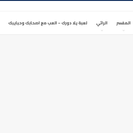
المفسر
الرائي
لعبة يلا دورك – العب مع اصحابك وحبايبك