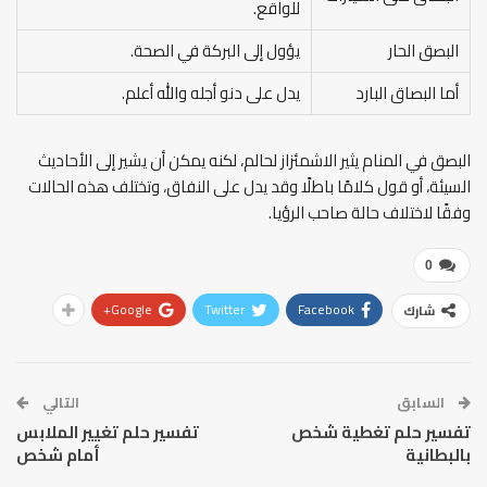
للواقع.
البصق الحار
يؤول إلى البركة في الصحة.
أما البصاق البارد
يدل على دنو أجله والله أعلم.
البصق في المنام يثير الاشمئزاز لحالم، لكنه يمكن أن يشير إلى الأحاديث
السيئة، أو قول كلامًا باطلًا وقد يدل على النفاق، وتختلف هذه الحالات
وفقًا لاختلاف حالة صاحب الرؤيا.
0
Google+
Twitter
Facebook
شارك
السابق
التالي
تفسير حلم تغطية شخص
تفسير حلم تغيير الملابس
بالبطانية
أمام شخص