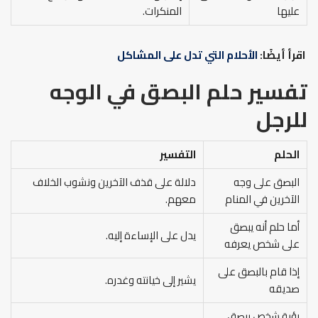
عليها
المنكرات.
اقرأ أيضًا:
الأحلام التي تدل على المشاكل
تفسير حلم البصق في الوجه
للرجل
الحلم
التفسير
البصق على وجه
دلالة على قذف الآخرين ونشوب الخلاف
الآخرين في المنام
معهم.
أما حلم أنه يبصق
يدل على الإساءة إليه.
على شخص يعرفه
إذا قام بالبصق على
يشير إلى خيانته وغدره.
صديقه
رؤية شخص يبصق