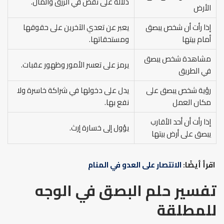
دلالة على نقص في الرزق والمال.
الأرض
إذا رأت أن شخص يبصق
يعبر عن تعدي الآخرين على حقوقها
أمام بيتها
ومستحقاتها.
مشاهدة شخص يبصق
يرمز على تعسر الأمور وظهور عقبات.
في الطريق
رؤية شخص يبصق على
يدل على دخولها في شراكة خاسرة ولا
مكان العمل
نفع بها.
إذا رأت أن أحد الأقارب
يؤول إلى خسارة إرث.
يبصق على أرض بيتها
اقرأ أيضًا:
الانتصار على العدو في المنام
تفسير حلم البصق في الوجه
للمطلقة