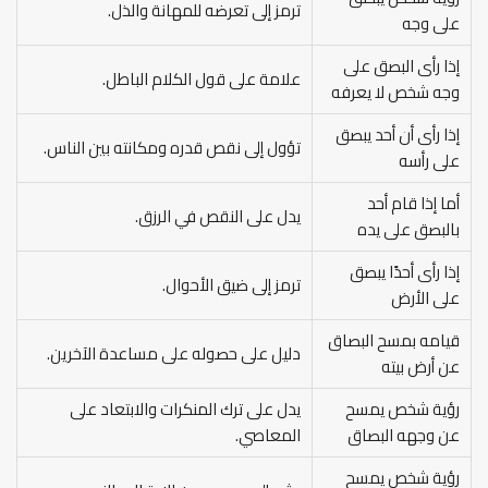
ترمز إلى تعرضه للمهانة والذل.
على وجه
إذا رأى البصق على
علامة على قول الكلام الباطل.
وجه شخص لا يعرفه
إذا رأى أن أحد يبصق
تؤول إلى نقص قدره ومكانته بين الناس.
على رأسه
أما إذا قام أحد
يدل على النقص في الرزق.
بالبصق على يده
إذا رأى أحدًا يبصق
ترمز إلى ضيق الأحوال.
على الأرض
قيامه بمسح البصاق
دليل على حصوله على مساعدة الآخرين.
عن أرض بيته
رؤية شخص يمسح
يدل على ترك المنكرات والابتعاد على
عن وجهه البصاق
المعاصي.
رؤية شخص يمسح