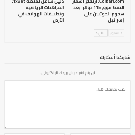
Colbari.com: ارتفاع أسعار
دليل شامل لمنصة 1xBet:
النفط فوق 115 دولارًا بعد
المراهنات الرياضية
هجوم الحوثيين على
وتطبيقات الهواتف في
إسرائيل
الأردن
السابق
التالي
شاركنا أفكارك
لن يتم نشر عنوان بريدك الإلكتروني.