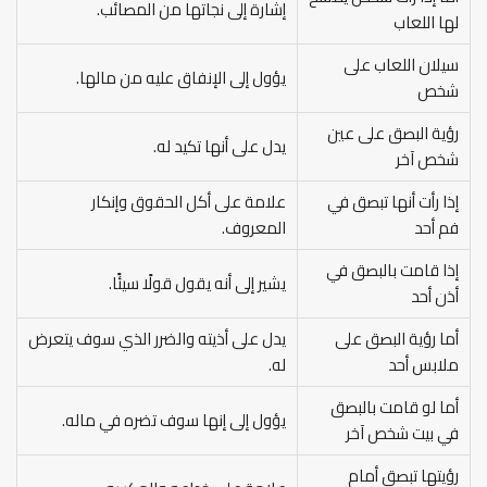
إشارة إلى نجاتها من المصائب.
لها اللعاب
سيلان اللعاب على
يؤول إلى الإنفاق عليه من مالها.
شخص
رؤية البصق على عين
يدل على أنها تكيد له.
شخص آخر
إذا رأت أنها تبصق في
علامة على أكل الحقوق وإنكار
فم أحد
المعروف.
إذا قامت بالبصق في
يشير إلى أنه يقول قولًا سيئًا.
أذن أحد
أما رؤية البصق على
يدل على أذيته والضرر الذي سوف يتعرض
ملابس أحد
له.
أما لو قامت بالبصق
يؤول إلى إنها سوف تضره في ماله.
في بيت شخص آخر
رؤيتها تبصق أمام