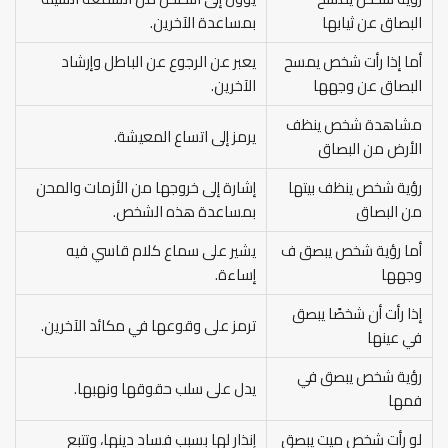
البصاق عن ثيابها
بمساعدة الآخرين.
أما إذا رأت شخص يمسح
يعبر عن الرجوع عن الباطل وإرشاد
البصاق عن وجهها
الآخرين.
مشاهدة شخص ينظف
يرمز إلى اتساع المعيشة.
الأرض من البصاق
رؤية شخص ينظف بيتها
إشارة إلى خروجها من الأزمات والمحن
من البصاق
بمساعدة هذه الشخص.
أما رؤية شخص يبصق ف
يشير على سماع كلام قاسي فيه
وجهها
إساءة.
إذا رأت أن شخصًا يبصق
ترمز على وقوعها في مكائد الآخرين.
في عينها
رؤية شخص يبصق في
يدل على سلب حقوقها ونهبها.
فمها
لو رأت شخص ميت يبصق
إنذار لها بسبب فساد دينها، وتتبع