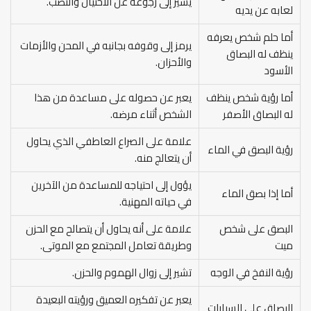
يشير إلى رجوعه عن الاحتيال والنصب.
لعابه عن يديه
أما حلم شخص يعرفه
يرمز إلى وقوفه بجانبه في المحن والأزمات
ينظف له البصاق
والأحزان.
الأسود
أما رؤية شخص ينظف
يعبر عن حصوله على مساعدة من هذا
له البصاق الأصفر
الشخص أثناء مرضه.
علامة على الصراع العاطفي الذي يحاول
رؤية البصق في الماء
أن يتعالج منه.
يؤول إلى احتياجه للمساعدة من الآخرين
أما إذا بصق الماء
في حياته المهنية.
البصق على شخص
علامة على أنه يحاول أن يتصالح مع الحزن
ميت
وطريقة تعامل المجتمع مع الموتى.
رؤية النفخ في الوجه
تشير إلى زوال الهموم والحزن.
يعبر عن تفكيره العميق ورؤيته البعيدة
البصاق على السيارات