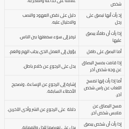
علامة على خداعه والمكر به.
شخص
إذ رأت أنها تبصق على
دليل على نقض العهود والنصب
رجل
والاحتيال عليه.
إذا رأت أن طفلًا يبصق
ترمز إلى سوء سمعتها بين الناس.
عليها
أما البصق على طفل
يؤول إلى العمل الذي يجلب الهم والغم.
إذا قامت بمسح البصاق
يدل على الرجوع عن كلام باطل.
عن وجه شخص آخر
أما إذا رأت إنها تمسح
إشارة إلى الرجوع عن الإساءة ، وتصحيح
اللعاب عن راس شخص
الأخطاء السابقة.
آخر.
مسح البصاق عن
دلالة على الرجوع عن الشر وأذى الآخرين.
ملابس شخص آخر.
إذا رأت أن شخص يبصق
يدل على تعرضها للذل والمهانة.