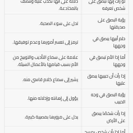
لو رأت إنها تبصق على
دلالة على أنها تكذب عليه وتتصف
شخص تعرفه
بالمخادعة.
رؤية البصق على
تدل على سوء الصحبة.
صديقتها
حلم أبيها يبصق في
ترمز إلى تعسر أمورها وعدم توفيقها.
وجهها
أما إذا الأم تبصق في
علامة على سماع التأديب والتوبيخ من
وجهها
الأم بسبب قيامها بالأعمال السيئة.
إذا رأت أن حبيبها يبصق
يشير إلى سماع كلام قاسي منه.
عليها
رؤية البصق في وجه
يؤول إلى إهانته وإذلاله منها.
الحبيب
إذا رأت شخصًا يبصق
يدل على مرورها بمصيبة كبيرة.
على الأرض
أما إذا رأت شخص يمسح