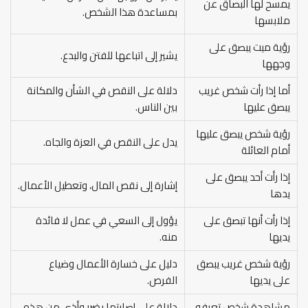
يمسح لها البصاق عن
بمساعدة هذا الشخص.
ملابسها
رؤية ميت يبصق على
يشير إلى اتباعها للفتن والبدع.
وجهها
أما إذا رأت شخص غريب
دلالة على النقص في الشأن والمكانة
يبصق عليها
بين الناس.
رؤية شخص يبصق عليها
يدل على النقص في العزة والجاه.
أمام العائلة
إذا رأت أحد يبصق على
إشارة إلى نقص المال، وتعطيل الأعمال.
يدها
إذا رأت أنها تبصق على
يؤول إلى السعي في عمل لا فائدة
يديها
منه.
رؤية شخص غريب يبصق
دليل على خسارة الأعمال وضياع
على يديها
الفرص.
مشاهدة شخص تعرفه
دلالة على إصابتها بضرر وأذى من هذه