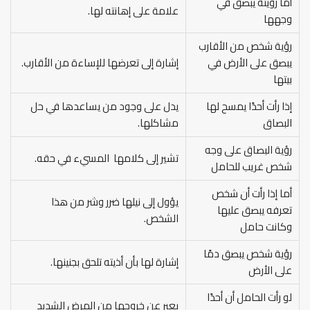
أما رؤيته يبصق في
علامة على إهانته لها.
وجهها
رؤية شخص من الأقارب
يبصق على الأرض في
إشارة إلى تعرضها للإساءة من الأقارب.
بيتها
إذا رأت أحدًا يمسح لها
يدل على وجود من يساعدها في حل
البصاق
مشاكلها.
رؤية البصاق على وجه
تشير إلى كلامها المسيء في حقه.
شخص غريب للحامل
أما إذا رأت أن شخص
يؤول إلى نيلها ضرر وشر من هذا
تعرفه يبصق عليها
الشخص.
وكانت حامل
رؤية شخص يبصق دمًا
إشارة لها بأن أذيته تلحق بجنينها.
على الأرض
لو رأت الحامل أن أحدًا
يعبر عن خروجها من المرض الشديد