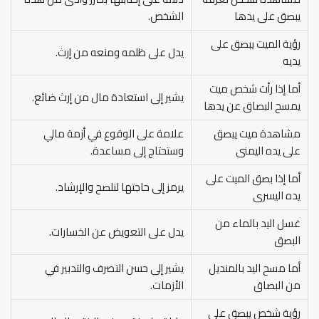
يبصق على يدها
الشخص.
رؤية الميت يبصق على
يدل على ظلمه ومنعه من إرث.
يديه
أما إذا رأت شخص ميت
يشير إلى استعادة مال من إرث ضائع.
يمسح البصاق عن يدها
مشاهدة ميت يبصق
علامة على الوقوع في أزمة مالي
على يده اليمنى
وستحتاج إلى مساعدة.
أما إذا بصق الميت على
يرمز إلى حاجتها لنلصح والإرشاد.
يده اليسرى
غسل اليد بالماء من
يدل على التعويض عن الخسارات.
البصق
أما مسح اليد بالمنديل
يشير إلى حسن التصرف والتدبير في
من البصاق
الأزمات.
رؤية شخص يبصق على