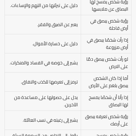
رؤية شخص يمسح لها
دليل على تبرئتها من التهم والإساءات.
البصاق عن ملابسها
رؤية شخص يبصق في
يعبر عن الضيق والفقر.
أرض قاحلة
إذا رأت شخصًا يبصق في
دليل على خسارة الأموال.
أرض مزروعة
لو رأت شخص يبصق دمًا
يشير إلى خوضه في الفساد والمنكرات.
على الارض
أما إذا كان الشخص
ترمز إلى تعرضها للكذب والنفاق.
يبصق بلغم على الأرض
إذا رأتا أن شخصًا يمسح
يدل على حصولها على مساعدة من
لها البصاق
الآخرين.
رؤية شخص تعرفه يبصق
يشير إلى رغبته في نسب العائلة.
على أرضك
رؤية شخص يمسح
يؤول إلى التخلص من السمعة السيئة