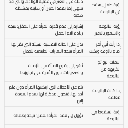
دلالة على التعثر في عملية الولادة، والتي قد
رؤية طفل يسقط
تنتهي إما بفقد الجنين أو إصابته بمشكلة
في البالوعة
صحية
رؤية البالوعة
إشارة إلى عدم قُدرة المرأة على التحمُل؛ نتيجة
والشعور بالتقزز
زيادة آلام الحمل
إذا رأيت أني أمر
تدُل على الحالة النفسية السيئة التي تمُر بها
أمام بالوعة وبكيت
المرأة نتيجة التغيرات الطبيعية للحمل
انبعاث الروائح
تُشير إلى وقوع المرأة في الأزمات
الكريهة من
والصعوبات، دون القُدرة على تجاوزها
البالوعة
تنُم عن الأخطاء التي ارتكبتها المرأة دون عِلم
إذا كانت البالوعة
أحد بها، فتكون مذكرة لها بعدم العودة
مُغلقة
إليها
رؤية السقوط في
تؤول إلى فقد المرأة العمل؛ نتيجة إهماله
البالوعة