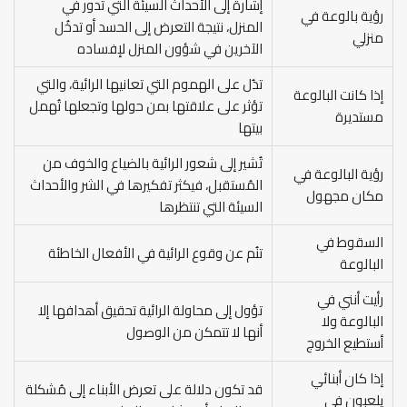
إشارة إلى الأحداث السيئة التي تدور في
رؤية بالوعة في
المنزل، نتيجة التعرض إلى الحسد أو تدخُل
منزلي
الآخرين في شؤون المنزل لإفساده
تدُل على الهموم التي تعانيها الرائية، والتي
إذا كانت البالوعة
تؤثر على علاقتها بمن حولها وتجعلها تُهمل
مستديرة
بيتها
تُشير إلى شعور الرائية بالضياع والخوف من
رؤية البالوعة في
المُستقبل، فيكثر تفكيرها في الشر والأحداث
مكان مجهول
السيئة التي تنتظرها
السقوط في
تنُم عن وقوع الرائية في الأفعال الخاطئة
البالوعة
رأيت أنني في
تؤول إلى محاولة الرائية تحقيق أهدافها إلا
البالوعة ولا
أنها لا تتمكن من الوصول
أستطيع الخروج
إذا كان أبنائي
قد تكون دلالة على تعرض الأبناء إلى مُشكلة
يلعبون في