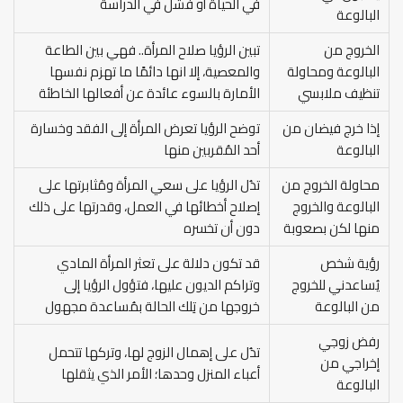
في الحياة أو فشل في الدراسة
البالوعة
الخروج من
تبين الرؤيا صلاح المرأة.. فهي بين الطاعة
البالوعة ومحاولة
والمعصية، إلا انها دائمًا ما تهزم نفسها
تنظيف ملابسي
الأمارة بالسوء عائدة عن أفعالها الخاطئة
إذا خرج فيضان من
توضح الرؤيا تعرض المرأة إلى الفقد وخسارة
البالوعة
أحد المُقربين منها
محاولة الخروج من
تدُل الرؤيا على سعي المرأة ومُثابرتها على
البالوعة والخروج
إصلاح أخطائها في العمل، وقدرتها على ذلك
منها لكن بصعوبة
دون أن تخسره
رؤية شخص
قد تكون دلالة على تعثر المرأة المادي
يُساعدني للخروج
وتراكم الديون عليها، فتؤول الرؤيا إلى
من البالوعة
خروجها من تِلك الحالة بمُساعدة مجهول
رفض زوجي
تدُل على إهمال الزوج لها، وتركها تتحمل
إخراجي من
أعباء المنزل وحدها؛ الأمر الذي يثقلها
البالوعة