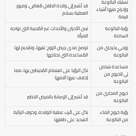
تسليك البالوعة
قد تُشير إلى ولادة الطفل مُعافى، ومرور
وإخراج منها أشياء
العملية بسلام
قيمة
رؤية البالوعة
تبين الأحزان والأحداث غير المُحببة التي تواجه
الساخنة
المرأة
زوجي يخرجني من
توضح مدى حِرص الزوج عليها، وتقديم لها
البالوعة
المُساعدة التي تحتاجها
مساعدة شخص
تدُل الرؤيا على اهتمام المُحيطين بها، مما
لي للخروج من
يُخفف عنها آلامها
البالوعة
خروج المجاري من
قد تُشير إلى الإصابة بالمرض الخطير
البالوعة
رؤية خروج الماء
تدُل على قُرب عملية الولادة، وخوف الرائية
من البالوعة
الشديد على طفلها