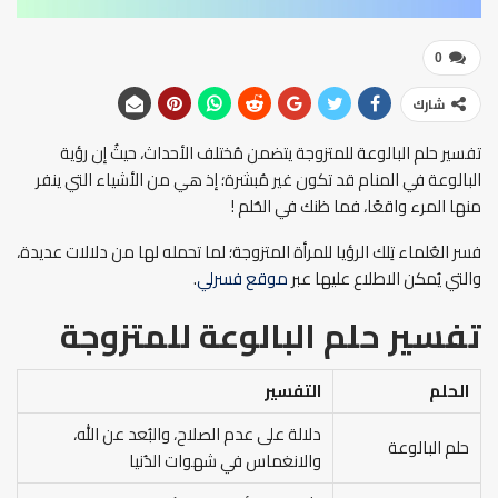
0
شارك
تفسير حلم البالوعة للمتزوجة يتضمن مُختلف الأحداث، حيثُ إن رؤية
البالوعة في المنام قد تكون غير مُبشرة؛ إذ هي من الأشياء التي ينفر
منها المرء واقعًا، فما ظنك في الحُلم !
فسر العُلماء تِلك الرؤيا للمرأة المتزوجة؛ لما تحمله لها من دلالات عديدة،
والتي يُمكن الاطلاع عليها عبر
موقع فسرلي
.
تفسير حلم البالوعة للمتزوجة
الحلم
التفسير
دلالة على عدم الصلاح، والبُعد عن الله،
حلم البالوعة
والانغماس في شهوات الدُنيا