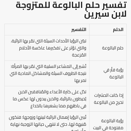
تفسير حلم البالوعة للمتزوجة
لابن سيرين
الحلم
التفسير
تبيّن الرؤيا الأحداث السيئة التي تمُر بها الرائية،
حلم البالوعة
والتي تؤثر على تفكيرها عاكسة الأحلام
المُزعجة
تُشير إلى المشاعر السلبية التي تمُر بها المرأة؛
رؤية فأر في
نتيجة الظروف السيئة والمشاكل المادية التي
البالوعة
تمر بها
تدُل على كثرة الأعداء والمُنافقين الذين
إذا كانت الحشرات
يُحيطون بالرائية، والذين يبدون لها عكس ما
تخرج من البالوعة
في باطنهم مما يشعرها بالخداع
تُبين الرؤيا إهمال الرائية لبيتها وزوجها؛ فتكون
رؤية البالوعة
مُنبهة لها، حتى لا تنتهي حياتها الزوجية نهاية
مفتوحة في البيت