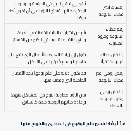
تُشير إلى فشل الابن في الدراسة والرسوب؛
إمساك ابني
نتيجة إهمالها، فتحثها الرؤيا على أن تكون أكثر
غطاء البالوعة
حِرصًا
رفع غطاء
تنُم عن اختيارات الرائية الخاطئة في الحياة،
البالوعة وخروج
والتي دائمًا ما تتسبب في الكثير من الخسائر
الحشرات
إذا كان غطاء
تؤول إلى زيادة العبء والأحمال التي تقع على
البالوعة ثقيلًا
كاهلها وعدم قُدرتها على التحمُل
رفض زوجي رفع
قد تكون دلالة على عِلم زوجها بأحد الأفعال
غطاء البالوعة
الخاطئة التي وقعت فيها
إذا كان زوجي
تبين الرؤيا محاولة الزوج حل المشاكل بينهما،
يغلق البالوعة
وإعادة حياتهم الزوجية جيدة كالسابق
بالغطاء
اقرأ أيضًا:
تفسير حلم الوقوع في المجاري والخروج منها