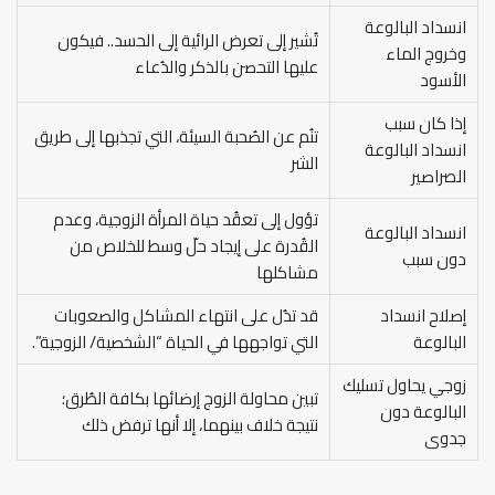
انسداد البالوعة
تُشير إلى تعرض الرائية إلى الحسد.. فيكون
وخروج الماء
عليها التحصن بالذكر والدُعاء
الأسود
إذا كان سبب
تنُم عن الصُحبة السيئة، التي تجذبها إلى طريق
انسداد البالوعة
الشر
الصراصير
تؤول إلى تعقُد حياة المرأة الزوجية، وعدم
انسداد البالوعة
القُدرة على إيجاد حلّ وسط للخلاص من
دون سبب
مشاكلها
إصلاح انسداد
قد تدُل على انتهاء المشاكل والصعوبات
البالوعة
التي تواجهها في الحياة “الشخصية/ الزوجية”.
زوجي يحاول تسليك
تبين محاولة الزوج إرضائها بكافة الطُرق؛
البالوعة دون
نتيجة خلاف بينهما، إلا أنها ترفض ذلك
جدوى