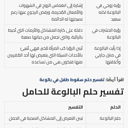
رؤية زوجي في
إشارة إلى انغماس الزوج في الشهوات
البالوعة لكنه
والأفعال المُحرمة، ورفض الرجوع عنها رغم
سعيد
نصيحتها له الدائمة
رؤية الحشرات في
دلالة على كثرة المشاكل والأزمات التي تُحيط
البالوعة
بالرائية، والتي تجعل من حياتها صعبة
إذا رأيت البالوعة
تُبين الرؤيا حُب المرأة للخير، فهي تُنبيئ
في منزل جارتي
بالأحداث السيئة التي يتعرض لها أحد المُقربين
وأغلقتها
منها فتكون هي من تساعده
اقرأ أيضًا:
تفسير حلم سقوط طفل في بالوعة
تفسير حلم البالوعة للحامل
الحلم
التفسير
حلم البالوعة
تبين التعرض إلى المشاكل الصحية في الحمل