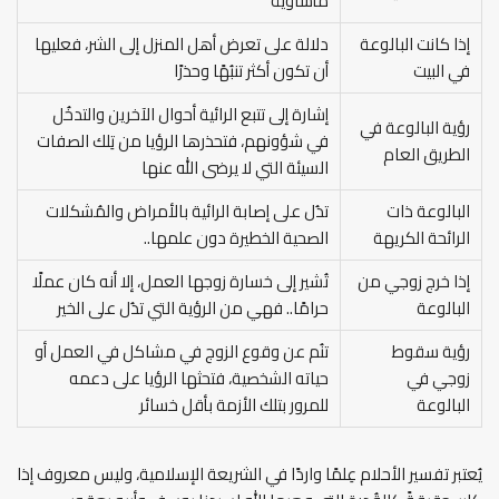
مأساوية
إذا كانت البالوعة
دلالة على تعرض أهل المنزل إلى الشر، فعليها
في البيت
أن تكون أكثر تنبُهًا وحذرًا
إشارة إلى تتبع الرائية أحوال الآخرين والتدخُل
رؤية البالوعة في
في شؤونهم، فتحذرها الرؤيا من تِلك الصفات
الطريق العام
السيئة التي لا يرضى الله عنها
البالوعة ذات
تدُل على إصابة الرائية بالأمراض والمُشكلات
الرائحة الكريهة
الصحية الخطيرة دون علمها..
إذا خرج زوجي من
تُشير إلى خسارة زوجها العمل، إلا أنه كان عملًا
البالوعة
حرامًا.. فهي من الرؤية التي تدُل على الخير
رؤية سقوط
تنُم عن وقوع الزوج في مشاكل في العمل أو
زوجي في
حياته الشخصية، فتحثها الرؤيا على دعمه
البالوعة
للمرور بتلك الأزمة بأقل خسائر
يُعتبر تفسير الأحلام عِلمًا واردًا في الشريعة الإسلامية، وليس معروف إذا