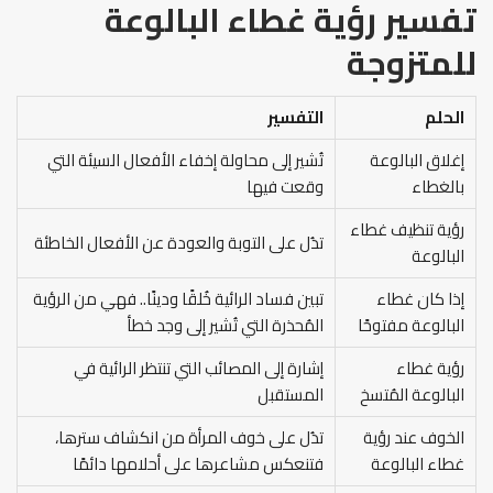
تفسير رؤية غطاء البالوعة
للمتزوجة
الحلم
التفسير
إغلاق البالوعة
تُشير إلى محاولة إخفاء الأفعال السيئة التي
بالغطاء
وقعت فيها
رؤية تنظيف غطاء
تدُل على التوبة والعودة عن الأفعال الخاطئة
البالوعة
إذا كان غطاء
تبين فساد الرائية خُلقًا ودينًا.. فهي من الرؤية
البالوعة مفتوحًا
المُحذرة التي تُشير إلى وجد خطأ
رؤية غطاء
إشارة إلى المصائب التي تنتظر الرائية في
البالوعة المُتسخ
المستقبل
الخوف عند رؤية
تدُل على خوف المرأة من انكشاف سترها،
غطاء البالوعة
فتنعكس مشاعرها على أحلامها دائمًا