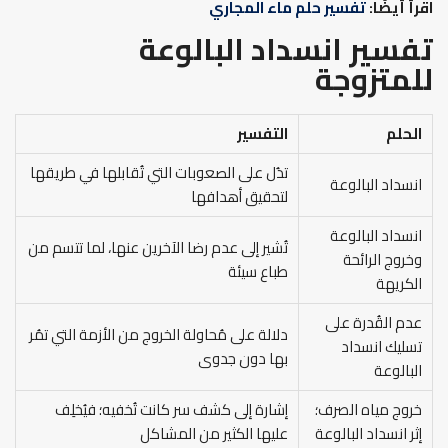
اقرأ أيضًا:
تفسير حلم ماء المجاري
تفسير انسداد البالوعة
للمتزوجة
الحلم
التفسير
تدُل على الصعوبات التي تُقابلها في طريقها
انسداد البالوعة
لتحقيق أهدافها
انسداد البالوعة
تُشير إلى عدم رضا الآخرين عنها، لما تتسم من
وخروج الرائحة
طباع سيئة
الكريهة
عدم القُدرة على
دلالة على مُحاولة الخروج من الأزمة التي تمُر
تسليك انسداد
بها دون جدوى
البالوعة
خروج مياه الصرف؛
إشارة إلى كشف سر كانت تُخفيه؛ فيُخلِف
إثر انسداد البالوعة
عليها الكثير من المشاكل