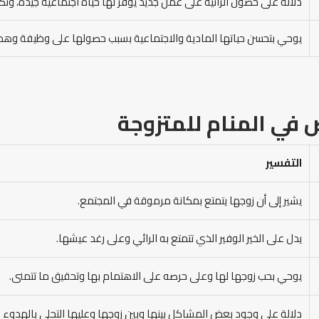
دلالة على حصول الرائية على عمل جديد يوفر لها حياة اجتماعية جيدة، و
يوحي بتحسن حياتها المادية والاجتماعية بسبب حصولها على وظيفة وهذا 
في المنام
للمتزوجة
التفسير
يشير إلى أن زوجها يتمتع بمكانة مرموقة في المجتمع.
يدل على الخير الوفير الذي تتمتع به الرائي وعلى رغد عيشها.
يوحي بحب زوجها لها وعلى حرصه على الاهتمام بها وتحقيق ما تتمنى.
دلالة على وجود بعض المشاكل بينها وبين زوجها وعليها التحلي بالهدوء 