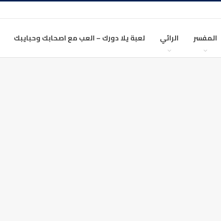
المفسر
الرائي
لعبة يلا دورك – العب مع اصحابك وحبايبك