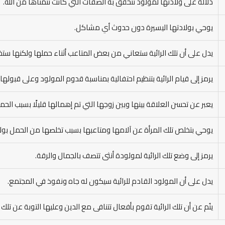
دلالة على ولادتها لمولود تتحقق به الصفات التي كانت تتمناها من الله.
يوحي بولادتها اليسيرة دون حدوث أي مشاكل.
يدل على أن تلك الرائية ستعاني من بعض المتاعب أثناء حملها ولكنها ست
يرمز إلى قيام الرائية بتنظيم احتفالية بمناسبة قدوم المولود وعلى قبولها 
يعبر عن تحسن العلاقة بينها وبين زوجها التي تم إهمالها قليلًا بسبب الحم
يوحي بتخلص تلك المرأة عن آلامها ومتاعبها بسبب تخلصها من الحمل بولا
يرمز إلى وضع تلك الرائية لمولودة أنثى تتصف بالجمال والرقة.
يدل على أن المولود القادم للرائية سيكون له جاه ونفوذ في المجتمع.
ينُم عن أن تلك الرائية تقوم بأفعال تتنافى مع الدين وعليها التوبة عن تلك ا