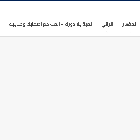
المفسر
الرائي
لعبة يلا دورك – العب مع اصحابك وحبايبك