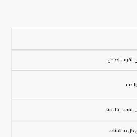
ي القريب العاجل.
الديه.
الفترة القادمة.
 كل ما تتمناه.