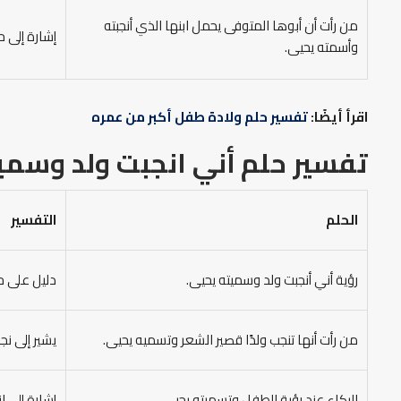
من رأت أن أبوها المتوفى يحمل ابنها الذي أنجبته
إشارة إلى ح
وأسمته يحيى.
اقرأ أيضًا:
تفسير حلم ولادة طفل أكبر من عمره
تفسير حلم أني انجبت ولد وسمي
الحلم
التفسير
رؤية أني أنجبت ولد وسميته يحيى.
دليل على حد
من رأت أنها تنجب ولدًا قصير الشعر وتسميه يحيى.
يشير إلى ن
البكاء عند رؤية الطفل وتسميته يحيى.
إشارة إلى ا