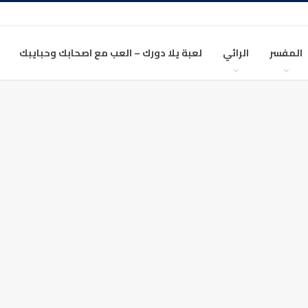
المفسر
الرائي
لعبة يلا دورك – العب مع اصحابك وحبايبك