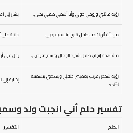
رؤية عائلتي وزوجي حولي وأنا أسّمي طفلي يحيى.
يشير إلى اق
من رأت أنها تنجب طفل قبيح وتسميه يحيى.
دلالة على أ
مشاهدة إنجاب طفل شديد الجمال وتسميته يحيى.
يدل على أن 
رؤية شخص غريب يعطيني طفلي وينصحني بتسميته
إشارة إلى 
يحيى.
تفسير حلم أني انجبت ولد وسمي
الحلم
التفسير