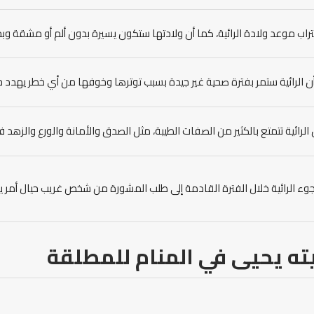
تراب موعد ولادة الرائية، كما أن ولادتها ستكون يسيرة بدون ألم أو مشقة وبح
ن الرائية ستمر بفترة صحية غير جيدة بسبب توترها وخوفها من أي خطر يهدد حي
الرائية تتمتع بالكثير من الصفات الطيبة، مثل الصدق والأمانة والورع والزهد ف
لجوء الرائية خلال الفترة القادمة إلى طلب المشورة من شخص غريب حيال أمر ي
ته
يحيى
في المنام
للمطلقة