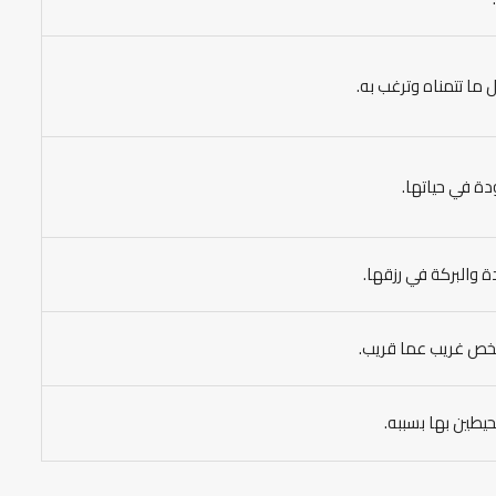
ما تتمناه وترغب به.
ة في حياتها.
ة والبركة في رزقها.
شخص غريب عما قريب.
حيطين بها بسببه.