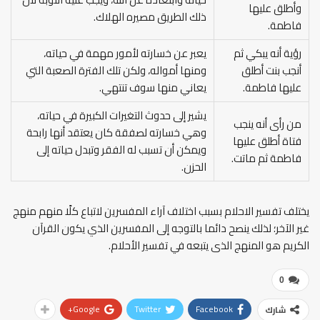
وأطلق عليها
ذلك الطريق مصيره الهلاك.
فاطمة.
رؤية أنه يبكي ثم
يعبر عن خسارته لأمور مهمة في حياته،
أنجب بنت أطلق
ومنها أمواله، ولكن تلك الفترة الصعبة التي
عليها فاطمة.
يعاني منها سوف تنتهي.
يشير إلى حدوث التغيرات الكبيرة في حياته،
من رأى أنه ينجب
وهي خسارته لصفقة كان يعتقد أنها رابحة
فتاة أطلق عليها
ويمكن أن تسبب له الفقر وتبدل حياته إلى
فاطمة ثم ماتت.
الحزن.
يختلف تفسير الاحلام بسبب اختلاف آراء المفسرين لاتباع كلًا منهم منهج
غير الآخر؛ لذلك ينصح دائما بالتوجه إلى المفسرين الذي يكون القرآن
الكريم هو المنهج الذى يتبعه في تفسير الأحلام.
0
Google+
Twitter
Facebook
شارك