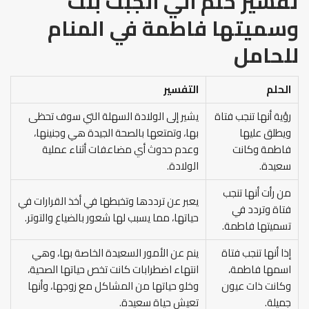
ت
فسير حلم أني أنجبت بنت
وسميتها فاطمة في المنام
للحامل
الحلم
التفسير
رؤية أنها تنجب فتاة
يشير إلى الولادة السهلة التي سوف تحظى
ويطلق عليها
بها، وتمتعها بالصحة الجيدة هي وجنينها،
فاطمة وكانت
وعدم حدوث أي مضاعفات أثناء عملية
سعيدة.
الولادة.
من رأت أنها تنجب
يعبر عن ترددها وتخبطها في أخذ القرارات في
فتاة وتردد في
حياتها، مما يسبب لها شعور بالضياع والتوتر.
تسميتها فاطمة.
إذا أنها تنجب فتاة
ينم عن الأمور السعيدة الخاصة بها، وهي
اسمها فاطمة،
انتهاء اضطرابات كانت تخص حياتها الصحية،
وكانت ذات عيون
وخلو حياتها من المشاكل مع زوجها، وأنها
جميلة.
تعيش حياة سعيدة.