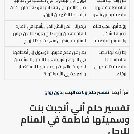
من رأت أنها تنجب
يؤول إلى الهموم التي تلاحقها في حياتها
فتاة اطلقت عليها
من طلاقها إلى فقدانها فرصة عملها كانت
فاطمة بدون شعر.
تجلب لها الكثير من الرزق.
رؤية أنها تنجب فتاة
يرمز إلى الخير الكثير الذى يأتيها في الفترة
جميلة الشكل
القادمة، من زوج صالح يعوضها عن حياتها
واسميتها فاطمة.
السابقة، وتكون سعيدة بهذا الزواج.
إذا رأت أنها تنجب
يعبر عن عدم قدرتها الوصول إلى أهدافها
فتاة اسمها
في الحياة، بسبب فعلها الأمور السيئة من
فاطمة ذات عيون
النميمة والغيبة، ويجب عليها الاستغفار
زرقاء.
والعودة إلى الله والتوبة.
اقرأ أيضًا:
تفسير حلم ولادة البنت بدون زواج
تفسير حلم أني أنجبت بنت
وسميتها فاطمة في المنام
للرجل