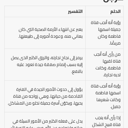
الحلم
التفسير
رؤية أنه أنجب فتاة
جميلة اسمها
يعبر عن انتهاء الأزمة الصحية التي كان
فاطمة وكان
يعاني منه، وعودة أموره إلى طبيعتها.
مريضًا.
من رأى أنه أنجب
يرمز إلى نجاح تجارته، والرزق الكثير الذى يصل
فتاة لقبها
إليه بسبب إتمام صفقة جيدة تعود عليه
فاطمة، وكانت
بالنفع.
لديه تجارة.
رؤية أنه أنجب فتاة
يؤول إلى حدوث الأمور الجيدة في الفترة
اسمها فاطمة
القادمة من حياتها، وهي زواجه من فتاة
وكانت شعرها
يحبها، ويكوّن أسرة جميلة تخلو من المشاكل.
جميل.
إذا رأى أنه ينجب
يدل على فعله الكثير من الأمور السيئة في
فتاة قبيح الشكل
حياته وابتعاده عن الله، ويجب عليه التوبة لأن