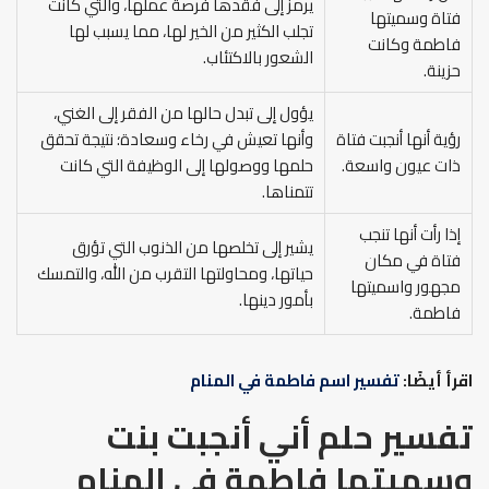
يرمز إلى فقدها فرصة عملها، والتي كانت
فتاة وسميتها
تجلب الكثير من الخير لها، مما يسبب لها
فاطمة وكانت
الشعور بالاكتئاب.
حزينة.
يؤول إلى تبدل حالها من الفقر إلى الغني،
رؤية أنها أنجبت فتاة
وأنها تعيش في رخاء وسعادة؛ نتيجة تحقق
ذات عيون واسعة.
حلمها ووصولها إلى الوظيفة التي كانت
تتمناها.
إذا رأت أنها تنجب
يشير إلى تخلصها من الذنوب التي تؤرق
فتاة في مكان
حياتها، ومحاولتها التقرب من الله، والتمسك
مجهور واسميتها
بأمور دينها.
فاطمة.
اقرأ أيضًا:
تفسير اسم فاطمة في المنام
تفسير حلم أني أنجبت بنت
وسميتها فاطمة في المنام