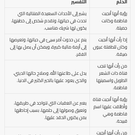
الحلم
التفسير
رؤية أنها أنجبت
يشير إلى الأحداث السعيدة المتتالية التي
فاطمة وكانت
تحدث في حياتها، وتقدم شخص إلى خطبتها،
جميلة.
يكون لها شريك مناسب.
إذا رأت أنها أنجبت
ينم عن حدوث أمر سيئ في حياتها، وتعرضها
وكان للطفلة عيون
إلى أزمة مالية كبيرة، ويمكن أن يصل بها إلى
ضيقة.
الفقر.
من رأت أنها تنجب
فتاة ذات الشعر
يدل على طاعتها الله، وصلاح حالها الديني،
الطويل واسميتها
والذي يعود عليها بالخير الكثير في الدنيا.
فاطمة.
رؤية أنها أنجبت فتاة
يعبر عن العقبات التي تتواجد في طريقها،
وأطلقت عليها اسم
وتعيق وصولها إلى حلمها، بسبب إحاطتها
فاطمة وهي
بمن يكنون الحقد عليها.
قبيحة.
من رأت أنها أنجبت