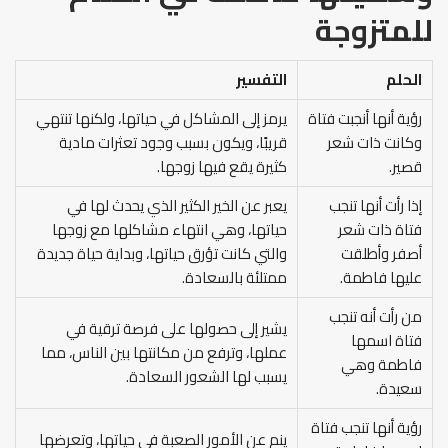
للمتزوجة
الحلم
التفسير
رؤية أنها أنجبت فتاة
يرمز إلى المشاكل في حياتها، ولكنها تنتهي
وكانت ذات شعر
قريبًا، ويكون بسبب وجود تعثرات مادية
قصير.
كثيرة يقع فيها زوجها.
إذا رأت أنها تنجب
يعبر عن الخير الكثير الذي يحدث لها في
فتاة ذات شعر
حياتها، وهي انتهاء مشاكلها مع زوجها
أصفر وأطلقت
والتي كانت تؤرق حياتها، وبداية حياة جديدة
عليها فاطمة.
ممتلئة بالسعادة.
من رأت أنه تنجب
يشير إلى حصولها على فرصة ترقية في
فتاة اسمها
عملها، وترفع من مكانتها بين الناس، مما
فاطمة وهي
يسبب لها الشعور السعادة.
سعيدة.
رؤية أنها تنجب فتاة
ينم عن الأمور الصعبة في حياتها، وتعرضها