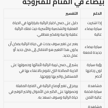
بيضاء في المنام
للمتزوجة
الحلم
التفسير
إذا اشتريت
دليل على حسن اختيار الرائية بقراراتها في الحياة
سيارة بيضاء
العملية والشخصية والأسرية حيث تملك الرائية
غالية
عقلية واعية وتفكير منطقي.
يعبر عن تغير سوف يحدث في حياة الرائية يمكن أن
سيارة بيضاء
يكون هذا التغيير هو الانتقال إلى منزل جديد أو
جديدة لامعة
عمل جديد.
رؤية سيارة
يشير إلى حسن تربية الرائية لأبنائها وحصولها على
لون زجاجها
الذرية الصالحة التي تقوم بالاعتناء بها في
أخضر
المستقبل والبر بها وزوجها.
مشاهدة
يرمز إلى تغير أوضاع الرائية في الفترة المقبلة
سيارة فخمة
وحصولها على الكثير من الأموال والخير الوفير في
غالية الثمن
حياة الرائية وسوف تسعد به.
مشاهدة