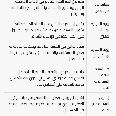
يعبر عن الخير الكثير القادم في الفترة القادمة
سيارة نوع
للرائي وتحقيق الأهداف والأحلام التي طالما حلم
مرسيدس
بتحقيقها.
رؤية السيارة
يؤول إلى تعرف الرائي على الفتاة الصالحة التي
بها باب
تكون بالنسبة له فرصة يمكن من خلالها الحصول
ذهبي
على الحب الحقيقي وإنشاء الأسرة.
تحذير للرائي في الفترة القادمة بإمكانية حدوث له
رؤية السيارة
بعض المشكلات والخلافات التي يمكن على إثرها
بها خدوش
ترك العمل.
مشاهدة
دلالة على خروج الرائية في الفترة القادمة إلى
سقف
أماكن مختلفة والتي يمكن أن تكون تلك الأماكن
السيارة به
فرصة للتعرف على أشخاص جدد.
ثقب
إذا رأى
إشارة إلى وجود بعض المنافسين في حياة الرائي
السيارة دون
العملية والذي يجب عليه الحذر منهم لعدم الوقوع
مرآة
في المشاكل.