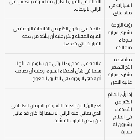
الأحلام في القريب العاجل مما سوف ينعكس على
السيارات في
الرائي بالإيجاب.
مزاد علني
رؤية الزوجة
علامة على وقوع الكثير من الخلافات الزوجية في
تشتري سيارة
الفترة المقبلة ولكن عليه أن يتأكد من صحة
سوداء
القرارات التي يتخذها.
متهالكة
مشاهدة
علامة على عدم رضا الرائي عن سلوكيات الأخ لا
الأخ الأصغر
سيما في شأن أصدقاء السوء، وعليه أن يصاحب
يشتري سيارة
أخيه حتى لا ينجرف في الطريق المعوج.
غالية الثمن
إذا رأى الحالم
الكثير من
تعبر الرؤيا عن العزلة الشديدة والحرمان العاطفي
الأصدقاء
الذي يعاني منه الرائي، لا سيما إذا كان قد عانى
في المنام
من بعض التجارب الفاشلة.
يشترون له
سيارة