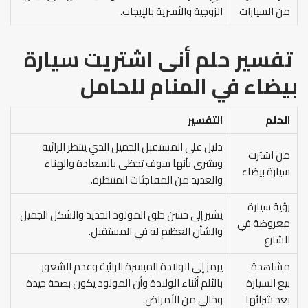
من السيارات
الزوجية والأسرية بالإيجاب.
تفسير حلم أنى اشتريت سيارة
بيضاء في المنام
للحامل
الحلم
التفسير
دليل على المستقبل الجميل الذي ينتظر الرائية
من اشترت
وبشرى بأنها سوف تحظى بالسعادة والهناء
سيارة بيضاء
والعديد من المفاجئات المنتظرة.
رؤية سيارة
يشير إلى حسن خلق المولود الجديد والشكل الجميل
معروضة في
والشأن العظيم له في المستقبل.
الشارع
مشاهدة
يرمز إلى الولادة الميسرة للرائية وعدم الشعور
بيع السيارة
بالألم أثناء الولادة وأن المولود يكون بصحة جيدة
بعد شرائها
وخالي من الأمراض.