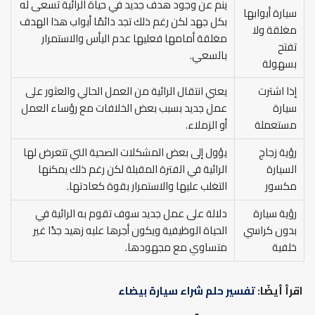
ينم عن وجود هدف جديد في حياة الرائية تسعى له
سيارة أبوابها
بكل جهد لكن رغم ذلك تجد دائمًا أبواب هذا الهدف
مغلقة ولا
مغلقة أمامها فعليها عدم اليأس والاستمرار
تفتح
بالسعي.
بسهولة
إذا اشترت
يعني انتقال الرائية من العمل الحالي والعثور على
سيارة
عمل جديد بسبب بعض الخلافات مع رؤساء العمل
مستعملة
أو الزملاء.
رؤية زجاج
يؤول إلى بعض المشكلات الصحية التي تتعرض لها
السيارة
الرائية في الفترة المقبلة لكن رغم ذلك يمكنها
مكسور
التغلب عليها والاستمرار بقوة كعادتها.
رؤية سيارة
دلالة على عمل جديد سوف تقوم به الرائية في
بدون كراسي
الحياة الوظيفية ويكون أجرها عليه زهيد جدًا غير
خلفية
متساوي مع مجهودها.
اقرأ أيضًا:
تفسير حلم شراء سيارة بيضاء