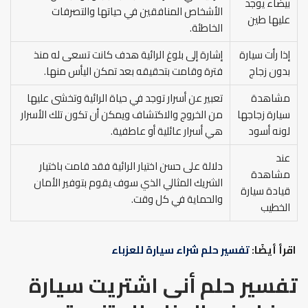
بيضاء يوجد
الأشخاص المنافقين في حياتها والتصرفات
عليها طين
الخاطئة.
إذا رأت سيارة
إشارة إلى بلوغ الرائية هدف كانت تسعى له منذ
بدون زجاج
فترة وقامت بتحقيقه بعد تمكن اليأس منها.
مشاهدة
تعبير عن أسرار توجد في حياة الرائية وتخشى عليها
سيارة زجاجها
من الخروج والاكتشاف ويمكن أن تكون تلك الأسرار
لونه أسود
هي أسرار عائلية أو عاطفية.
عند
دلالة على حسن اختيار الرائية فقد قامت باختيار
مشاهدة
الشريك المثالي الذي سوف يقوم بتوفير الأمان
قيادة سيارة
والحماية في كل وقت.
الخطيب
اقرأ أيضًا:
تفسير حلم شراء سيارة للعزباء
تفسير حلم أنى اشتريت سيارة