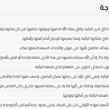
جة
 التي لدى الرائية، والتي يبارك الله له فيها ويرزقها حمايتها من كل مكروه وش
تي تملُكها الرائية، وهذا يعرضها للإحراج أمام أهلها وأبنائها.
لشدائد، فالفرج يأتيها على مهل، والأحداث السعيدة تصلها ببطء.
كبيرة جدًا، إلا أن الله سبحانه يخلصها من هذا الأذى دفعة واحدة أو اثنتين بأقصى
لرزق، خاصة إن احتوى على الطعام الذي تفضله الرائية.
الرائية، وهي التي تؤثر على حياتها بشكل أساسي، وتسلب منها الراحة والأمان 
شارة قوة، ودلالة على أنها قادرة على حماية نفسها، لكن إن كان العكس فه
يشه الرائية بين أبنائها وزوجها.
لأسرة، فهذه الأواني تدل على الحياة.. وعلى وجود عدة أشخاص كُثر وبصحة جي