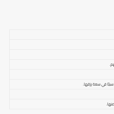
م.
 سببًا في سعة رزقها.
نها.