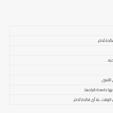
ائدة تُذكر.
يه.
ى الأسى.
بها حاصدة مُرادها.
لوقت.. بلا أي فائدة تُذكر.