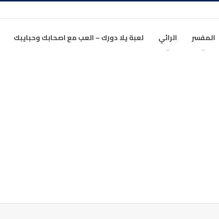
المفسر
الرائي
لعبة يلا دورك – العب مع اصحابك وحبايبك