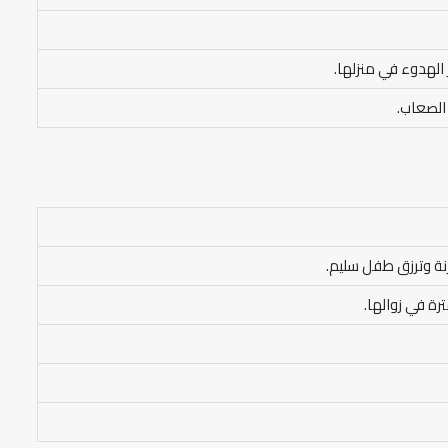
 الهدوء في منزلها.
الصعاب.
ة وترزق طفل سليم.
رة في زوالها.