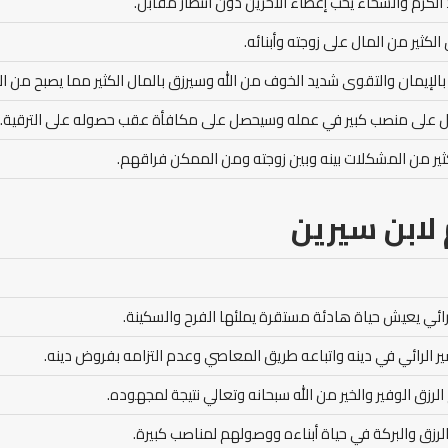
الكرم والسخاء يحب إعطاء الآخرين دون انتظار مقابل.
الكثير من المال على زوجته وأبنائه.
 بالإيمان والتقوى شديد الخوف من الله وسيرزق بالمال الكثير مما يصبح من الأ
صل على منصب كبير في عمله وسيحصل على مكافأة عقب حصوله على الترقية.
ير من المشكلات بينه وبين زوجته ومن الممكن فراقهم.
لابن سيرين
لرائي يعيش حياة هادئة مستقرة يملئها الفرح والسكينة.
ر الرائي في دينه واتباعه طريق المعاصي وعدم التزامه بفروض دينه.
الرزق الوفير والخير من الله سبحانه وتعالي نتيجة لمجهوده.
لرزق والبركة في حياة أبناءه ووصولهم لمناصب كبيرة.