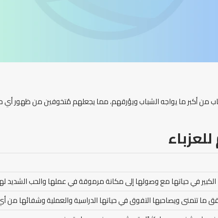
شباب من أكبر ما يواجه الشباب ويؤرقهم، مما يجعلهم مُتخوفين من ظهور أي
للعزباء
الكبير في حياتها مع وصولها إلى مكانة مرموقة في عملها والحب الشديد له
قق ما تتمنى ويصاحبها التفوق في حياتها الدراسية والعملية وشفائها من أ