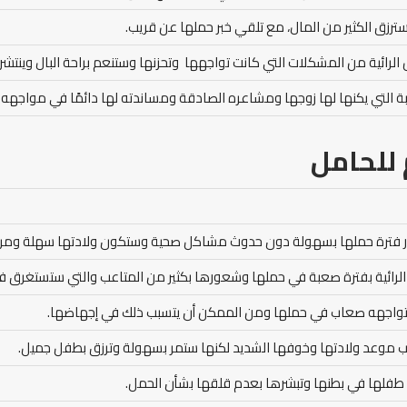
 سترزق الكثير من المال، مع تلقي خبر حملها عن قريب.
الرائية من المشكلات التي كانت تواجهها وتحزنها وستنعم براحة البال وينتشر
بة التي يكنها لها زوجها ومشاعره الصادقة ومساندته لها دائمًا في مواجهه 
للحامل
ر فترة حملها بسهولة دون حدوث مشاكل صحية وستكون ولادتها سهلة ومرن
الرائية بفترة صعبة في حملها وشعورها بكثير من المتاعب والتي ستستغرق فت
 تواجهه صعاب في حملها ومن الممكن أن يتسبب ذلك في إجهاضها.
راب موعد ولادتها وخوفها الشديد لكنها ستمر بسهولة وترزق بطفل جميل.
طفلها في بطنها وتبشرها بعدم قلقها بشأن الحمل.