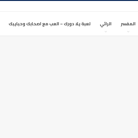
المفسر
الرائي
لعبة يلا دورك – العب مع اصحابك وحبايبك