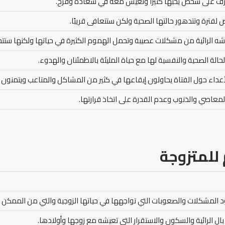
تعرف على شخص يحبها كثيرًا وتعيش معه في سعادة وفرح.
 لفترة وتتدهور حالتها الصحية ولكن ستتعافى قريبًا.
ه الرائية من مشكلات عصيبة وتحمل الهموم الكثيرة في حياتها ولكنها ستتجاو
الحالة الصحية والنفسية لها مع حياة المليئة بالاطمئنان والهدوء.
أعداء حول الفتاة يحاولون إيقاعها في كثير من المشاكل والمتاعب ويتمنون له
المعاصي والذنوب وعدم القدرة على اتخاذ قرارتها.
للمتزوجة
د المشكلات والصعوبات التي تواجهها في حياتها الزوجية والتي من الممكن أ
بال الرائية والسكون والاستقرار التي تعيشه مع زوجها وأولادها.