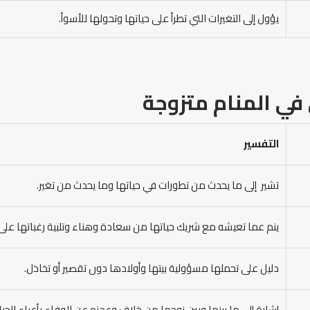
يؤول إلى التغيرات التي تطرأ على حياتها وتحولها للأسوأ.
ي المنام متزوجة
التفسير
تشير إلى ما يحدث من تطورات في حياتها وما يحدث من تغير.
ينم عما تعيشه مع شريك حياتها من سعادة وهناء وتلبية رغباتها على
دليل على تحملها مسؤولية بيتها وأولادها دون تقصير أو تخاذل.
إشارة إلى ما بينها وبين زوجها من خلاف وعجزه عن الوفاء بأعباء الحيا