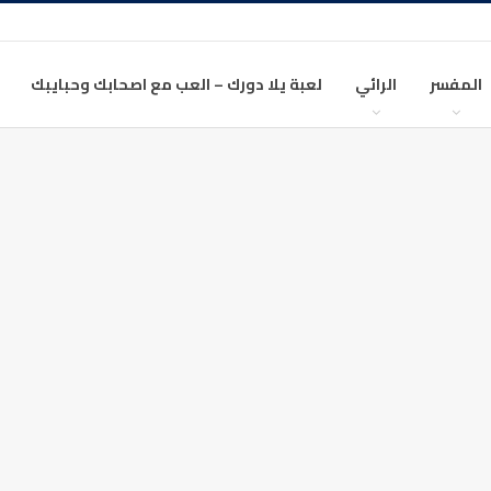
المفسر
الرائي
لعبة يلا دورك – العب مع اصحابك وحبايبك