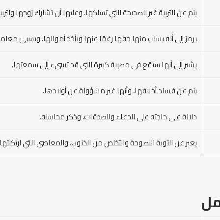
ينم عن التربية غير الصحيحة التي تسلكها، وعليها أن تشارك زوجها ولتربي
يرمز إلى أنه يسلب منها حقها رغمًا عنها ويأخذ أموالها، ويسيئ معامل
يشير إلى أنها ستقع في مصيبة كبيرة التي قد تسيء إلى سمعتها.
ينم عن فساد أخلاقها، وأنها غير مسؤولة عن أولادها.
دلالة على حاجته على الدعاء والصدقات، وذكر محاسنه.
يعبر عن التوبة النصوحة والتخلص من الذنوب، والمعاصي التي ارتكبتها ط
مل