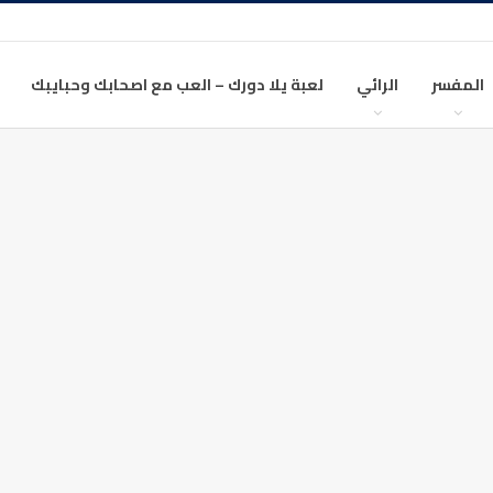
المفسر
الرائي
لعبة يلا دورك – العب مع اصحابك وحبايبك