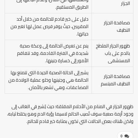
الجزار
الطريق المستقيم.
دليل على خير قادم للحالمة من خلال أحد
مصافحة الجزار
المقربين، حيثُ يوفر فرص عمل لها تغير من
النظيف
حياتها.
ظهور الجزار الملطخ
ينم عن تعرض الحالمة إلى وعكة صحية
بالدم على باب
شديدة في الفترة القادمة، وقد تتفاقم
المستشفى
الأمور إلى خسارة جنينها.
يشير إلى الحالة الصحية الجيدة التي تتمتع بها
مصافحة الجزار
الحالمة هي وجنينها وخلو عملية الولادة من
النظيف المبتسم
المضاعفات، وهي تشعر بالأمان.
ظهور الجزار في المنام من الأحلام المقلقة؛ حيث يُشير في الغالب إلى
وجود أزمة صعبة سوف تُصيب الحالم لاسيما رؤية الدم وهو يختلط ثيابه،
ولكن هُناك بعض الحالات التي تكون بمثابة خير قادم للحالم.
0