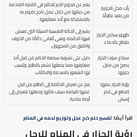
يعبر عن قدوم الخير للحالم في الفترة القادمة
رأت محل الجزارة
من حياتها من خلال عمل ناجح تقوم به
من بعيد نظيفًا
بالمشاركة مع أحد معارفها.
يشير إلى الحالة النفسية السيئة التي تعيش
ظهور سكين الجزار
فيها الحالمة، وهي تُعاني دائمًا من الخوف
ملطخ بالدماء
والقلق من المجهول.
سماع صوت الجزار
دليل على تشويه سمعة الحالم من قبل أحد
يصرخ من منزل
معارفها مما يجعلها تشعر بالظلم، ويُسبب
جارتها
لها الشعور بالصدمة والاكتئاب.
رؤية الجزار عمها
ينم عن تعرض الحالمة إلى الظلم من قبل
يُقطع في لحم
عمها لقيامه بسلب مالها وجعلها تتعرض إلى
إنسان
أزمة مادية.
اقرأ أيضًا:
تفسير حلم ذبح عجل وتوزيع لحمه في المنام
رؤية الجزار في المنام للرجل