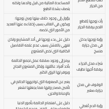
المساعدة المالية من قبل والدها ولكنه
من الجزار
يتصف بشدة الطبع
يؤول إلى وجود خلاف بينها وبين زوجها؛
رأت زوجها يُقطع
ويكون في الغالب بسبب إخفاءه عنها العديد
اللحم برفقة الجزار
من الأمور التي تخصه.
رؤية زوجها يدخل
دليل على بدء زوجها في أحد المشاريع ولكن
في محل جزارة
تنتهي بالفشل بسبب عدم علمه التفاصيل
متسخ
الكافية التي تخص المشروع
يرمز إلى وجود صفقة عمل تجمع الحالمة
شراء محل الجزاء
بأحد أفراد عائلتها، ويُكلل المشروع النجاح
برفقة أخيها نظيف
ويوفر لها الرزق الكثير.
يعبر عن الصعوبة التي تواجهها الحالم في
الوقوف في محل
تأمين مصدر رزقها مما يجعلها تشعر
جزارة صغير
بالإحباط والحزن.
دليل على اهتمام الحالمة بأمور الدنيا
رؤية الدم تُغطي
وانغماسها في الفتن، وعدم اتباعها إلى