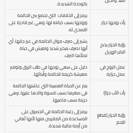
بعيد والحزن
بالوحدة الشديدة.
يرمز إلى الخلافات التي تجمع بين الحالمة
رأت زوجها جزار
وزوجها بسبب خيانته لها، وهي غير قادرة على
التصدي له.
يشير إلى صرف موال الحالمة في غير جاتها، أي
رؤية الجزار يذبح
أنها تصرف بتبذير شديد وتعيش في حياة
البقر الهزيل
تملأها الترف.
عمل الزوج في
دليل على سعي زوجها في طلب الرزق وتوفير
عمل جزارة
معيشة كريمة للحالمة وأبنائها.
ينم عن الحياة العصيبة التي عاشتها الحالمة
رأت الأب جزارًا
في صغرها بسبب قسوة والدها عليها، وهي
حزينة بسبب ماضيها.
يرمز إلى رغبة الحالمة في الحصول على
رؤية الجزار يُقطع
المساعدة من المقربين منها لأنها تُعاني
اللحم
من أزمة مالية شديدة.