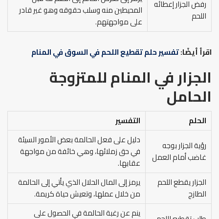
رفض الجزار إعطائه
المحيطين منه وسلب حقوقه وهو غير قادر
اللحم
على مواجهتهم.
اقرأ أيضًا:
تفسير حلم تقطيع اللحم في السوق في المنام
الجزار في المنام للمتزوجة
الحامل
الحلم
التفسير
دليل على فعل الحالمة بعض الأمور السيئة
رؤية الجزار بوجه
في حق زملائها، وهي خائفة من مواجهة
غاضب أمام العمل
عقابها.
الجزار يقطع اللحم
يرمز إلى المال الحلال الذي يأتي إلى الحالمة
الطازج
من خلال عملها، وتعيش حياة كريمة.
ينم عن رغبة الحالمة في الحصول على
طلب تقطيع اللحم