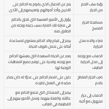
رؤية سلب اللحم
ينم عن الاحتيال الذي يقوم به الحالم على
من الجزار
الآخرين وأخذ أموالهم، وتعريضهم إلى الأذى.
يؤول إلى الأمور العصيبة التي تلحق بالحالم
مصافحة الجزار
في منزله تلك الفترة بسبب رغبته زوجته من
المتسخ
الطلاق منه.
شراء والده محل
يرمز إلى قيام والد الحالم بمشروع لمساعدة
الجزارة
أبنائه على تحمل ظروف الحياة.
الذهاب مع زوجته
يعبر عن الحياة السعيدة التي يعيشها الحالم
إلى محل الجزارة
مع زوجته، وقدرة على توفير جميع المتطلبات
النظيف
الزوجية لها.
ضرب الجزار الملطخ
دليل على انتصار الحالم على عدوًا له كان يمكر
بالدم
مكيدة في العمل لطرده.
يرمز إلى المشاكل التي تجمع الحالم مع
الذهاب إلى جزار
عائلته، والفتنة بينهما، وتصل الأمور بينهم إلى
مجهول مع أخيه
القطيعة في الغالب.