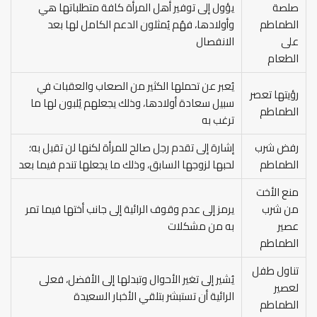
صلصة
يؤول إلى توفير أهل المرأة كافة متطلباتها هي
الطماطم
وأولادها، فهُم يُمثلون الدعم الكامل لها بعد
على
الانفصال
الطعام
يُعبر عن تحملها الكثير من الصعاب والعقبات في
رؤيتها تعصر
سبيل سعادة أولادها، وذلك يجعلهم يُلبون لها ما
الطماطم
ترغب به
رفض شرب
إشارة إلى تقدم رجل صالح للمرأة لكنها لن تقبل به؛
الطماطم
لحبها لزوجها السابق، وذلك ما يجعلها تندم فيما بعد
منع الأخت
من شرب
يرمز إلى عدم وقوف الرائية إلى جانب أختها فيما تمر
عصير
به من مشكلات
الطماطم
تناول طفل
يُشير إلى تغير الأحوال وتبدلها إلى الأفضل، فعلى
لعصير
الرائية أن تستبشر بتلقي الأخبار السعيدة
الطماطم