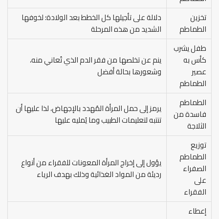
تخزين
دلالة على تأجيلها كل الخطط بعد الولادة؛ لخوفها
الطماطم
الشديد من هذه المرحلة
طفل يشرب
كأس به
ينم عن تخلصها من فقر الدم الذي تُعاني منه،
عصير
وشعورها بحالة أفضل
الطماطم
الطماطم
يرمز إلى حمل المرأة المُهدد بالإجهاض، لذا عليها أن
فاسدة من
تنتبه لتعليمات الطبيب وما يُمليه عليها
الثلاجة
توزيع
الطماطم
يؤول إلى إخراج المرأة المعونات للفقراء من أنواع
الصفراء
رديئة من المواد الغذائية وذلك بهدف الرياء
على
الفقراء
إعطاء