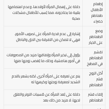
إطعام
دلالة على إهمال المرأة لأولادها، وعدم اهتمامها
الأطفال
بتلبية ما يحتاجونه، مما يُسبب للأطفال مشكلات
طماطم
صحية
خضراء
وضع
إشارة إلى عدم قدرة المرأة على تصويب الأمور،
الطماطم
فهي لا تتمكن من التفرقة بين الحق والباطل
على الخيار
تقشير
يؤول إلى تبذير المرأة وإنفاقها مزيد من المصروفات
الطماطم
في أمور هامشية، وذلك ما يُغضب زوجها منها
في المطبخ
أكل الزوج
ينم عن تعرفه على امرأة أخرى، لكنه يشعر بالندم
قشر
الشديد لمعرفة زوجتها وكرهها له
الطماطم
إلقاء قشر
دلالة على بُعد المرأة عن مُسببات التوتر والقلق
الطماطم
لديها، لا مزيد من ذلك بعد