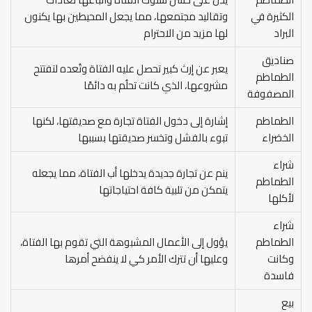
الكثيرة في
وتقاليد مجتمعها، مما يجعل المحيطين بها يكنون
البراد
لها مزيد من الاحترام
صناديق
يعبر عن إرث كبير تحصل عليه الفتاة وتُعده لتفتتح
الطماطم
مشروعها، الذي كانت تحلُم به دائمًا
المصفوفة
الطماطم
إشارة إلى دخول الفتاة تجارة مع صديقتها، لكنها
الخضراء
تبوء بالفشل وتخسر صديقتها بسببها
شراء
ينم عن تجارة جديدة يدخلها أب الفتاة، مما يجعله
الطماطم
يتمكن من تلبية كافة احتياجاتها
لأكلها
شراء
الطماطم
يؤول إلى الأعمال المشبوهة التي تقوم بها الفتاة،
وكانت
وعليها أن تترك الأمر كي لا ينفضح أمرها
فاسدة
بيع