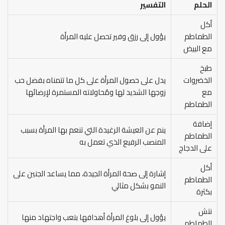
الحلم
التفسير
أكل
الطماطم
يؤول إلى رزق وفير تحصل عليه المرأة
مع البيض
طبخ
الخضروات
يدل على حصول المرأة على كل ما تتمناه بفضل حب
مع
زوجها الشديد لها ومُحاولاته المستمرة لإرضائها
الطماطم
إضافة
ينم عن العيشة الرغيدة التي تنعم بها المرأة بسبب
الطماطم
المنصب الرفيع الذي تعمل به
على الدجاج
أكل
إشارة إلى صحة المرأة الجيدة، مما يساعد الجنين على
الطماطم
النمو بشكل مثالي
بكثرة
نتش
يؤول إلى بلوغ المرأة أهدافها بتعب واجتهاد منها
الطماطم