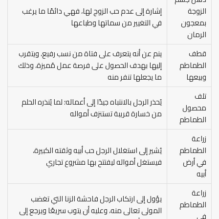
الزوجة
إشارة إلى عدم حب الزوج لها، فهي دائمًا ما يرغب
بمعجون
في التغيير من سماتها وطباعها
الرمان
قطف
ينم عن أنه يتعرف على فتاة من نسب رفيع، ويتقرب
الطماطم
إليها بهدف الحصول على فرصة عمل مُميزة، وذلك
وبيعها
ما يجعلها تنفر منه
تلف
يُحذر الرجل بالانتباه جيدًا إلى أعماله؛ لما يُنذره الحلم
محصول
من خسارة قريبة تستنزف أمواله
الطماطم
زراعة
الطماطم
يُشير إلى استغلال الرجل حب أبيه وثقته الكبيرة،
في أرض
فيستغل أمواله ليفتتح بها مشروع تجاري
أبيه
زراعة
يؤول إلى ارتكاب الرجل فاحشة الزنا التي تغضب
الطماطم
المولى تعالى منه، وعليه أن يتوب سريعًا ويرجع إلى
في