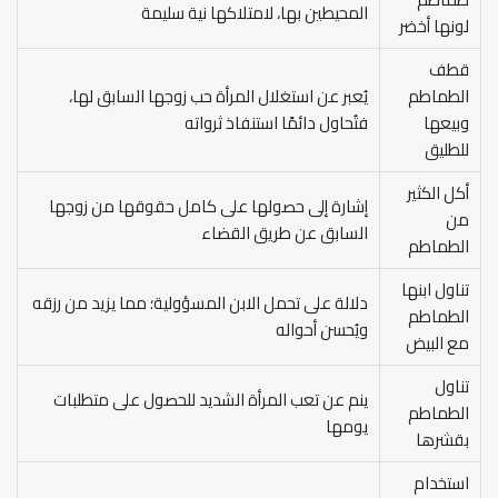
المحيطين بها، لامتلاكها نية سليمة
لونها أخضر
قطف
الطماطم
يُعبر عن استغلال المرأة حب زوجها السابق لها،
وبيعها
فتُحاول دائمًا استنفاذ ثرواته
للطليق
أكل الكثير
إشارة إلى حصولها على كامل حقوقها من زوجها
من
السابق عن طريق القضاء
الطماطم
تناول ابنها
دلالة على تحمل الابن المسؤولية؛ مما يزيد من رزقه
الطماطم
ويُحسن أحواله
مع البيض
تناول
ينم عن تعب المرأة الشديد للحصول على متطلبات
الطماطم
يومها
بقشرها
استخدام