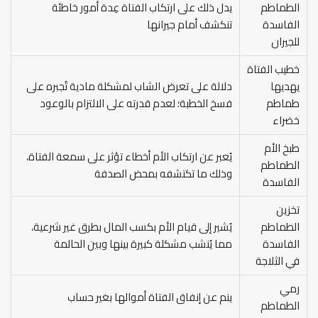
الطماطم
يدل ذلك على ارتكاب الفتاة عِدة أمور خاطئة
الفاسدة
تنكشف أمام جيرانها
للجيران
خطيب الفتاة
يهديها
دلالة على تعرض الشاب لمشكلة مادية تُجبره على
طماطم
فسخ الخطبة؛ لعدم قدرته على الالتزام بالوعود
خضراء
طبخ الأم
يُعبر عن ارتكاب الأم أخطاء تؤثر على سمعة الفتاة،
الطماطم
وذلك ما تكتشفه بمحض الصدفة
الفاسدة
تخزين
الطماطم
يُشير إلى قيام الأم بكسب المال بطرق غير شرعية،
الفاسدة
مما يُنشب مشكلة كبيرة بينها وبين الحالمة
في الثلاجة
رمي
ينم عن إنفاق الفتاة أموالها بغير حساب
الطماطم