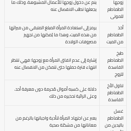
زوجها
ينم عن دخول زوجها للأعمال المشبوهة، وذلك ما
الطماطم
يجعلها تطلب الانفصال عنه
للموتى
أخذ
يرمز إلى استعادة المرأة المبلغ المتبقي من ميراثها
الطماطم
من هذه الميت، وهذا ما يُمكنها من تجهيز
من الميت
مصروفات الولادة
طبخ
الطماطم
إشارة إلى عدم اتفاق المرأة مع زوجها؛ فهي تنتظر
الفاسدة
انتهاء فترة حملها حتى تتمكن من الانفصال عنه
للزوج
تناول الأخ
دلالة على كسبه أموال مُحرمة دون معرفة أحد،
الطماطم
وعلى الرائية تحذيره من ذلك
الفاسدة
غسل
الطماطم
يعبر عن اجتهاد المرأة لتأدية واجباتها بالرغم من
باليدين من
معاناتها من مشكلة صحية