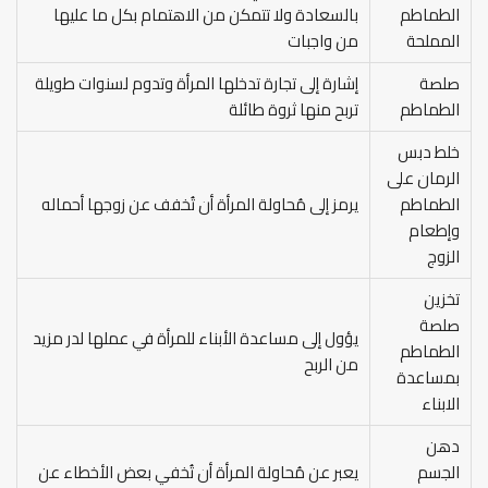
الطماطم
بالسعادة ولا تتمكن من الاهتمام بكل ما عليها
المملحة
من واجبات
صلصة
إشارة إلى تجارة تدخلها المرأة وتدوم لسنوات طويلة
الطماطم
تربح منها ثروة طائلة
خلط دبس
الرمان على
الطماطم
يرمز إلى مُحاولة المرأة أن تُخفف عن زوجها أحماله
وإطعام
الزوج
تخزين
صلصة
يؤول إلى مساعدة الأبناء للمرأة في عملها لدر مزيد
الطماطم
من الربح
بمساعدة
الابناء
دهن
الجسم
يعبر عن مُحاولة المرأة أن تُخفي بعض الأخطاء عن