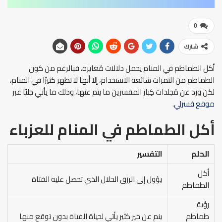
0
شارك
أكل الطماطم في المنام يحمل دلالات مُغايرة، فبالرغم من كون
الطماطم من الثمرات شائعة الاستخدام، إلا أنها لا تظهر كثيرًا في المنام،
لكن ورد عن مُجلدات كِبار المفسرين ما ينم عنها، وذلك ما يأتي جليًا عبر
موقع فسرلي
.
أكل الطماطم في المنام
للعزباء
الحلم
التفسير
أكل
يؤول إلى الرزق الحلال الذي تحصل عليه الفتاة
الطماطم
رؤية
طماطم
ينم عن خير كثير يأتي لحياة الفتاة بدون توقع منها