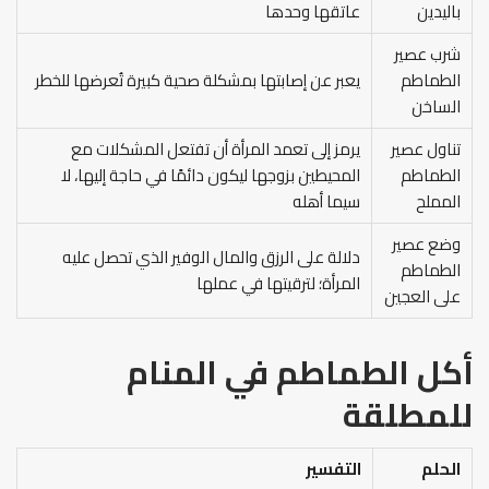
باليدين
عاتقها وحدها
شرب عصير
الطماطم
يعبر عن إصابتها بمشكلة صحية كبيرة تُعرضها للخطر
الساخن
تناول عصير
يرمز إلى تعمد المرأة أن تفتعل المشكلات مع
الطماطم
المحيطين بزوجها ليكون دائمًا في حاجة إليها، لا
المملح
سيما أهله
وضع عصير
دلالة على الرزق والمال الوفير الذي تحصل عليه
الطماطم
المرأة؛ لترقيتها في عملها
على العجين
أكل الطماطم في المنام
للمطلقة
الحلم
التفسير