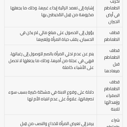
تخريب
الطماطم
إشارة إلى تعمد الرائية إيذاء غيرها، وذلك ما يجعلها
في أرض
مكروهة من قِبل المُحيطين بها
الجيران
قطف
يؤول إلى الحصول على مبلغ مالي لم يكن في
الطماطم
الحسبان، يقلب حياة المرأة ويُغيرها
قطف
ينم عن عدم تحلي المرأة بالصبر للوصول إلى رغباتها،
الطماطم
فهي في عجلة من أمرها، وذلك ما يجعلها لا تحصل
قبل
على الأشياء كاملة
ميعادها
قطف
الطماطم
دلالة على وقوع الابنة في مشكلة كبيرة بسبب سوء
الصفراء
تصرفاتها، علاوةً على عدم انتباه الأم لها
وإهدائها
للابنة
شراء
يرمز إلى تعرض المرأة للخداع والنصب من قِبل
طماطم