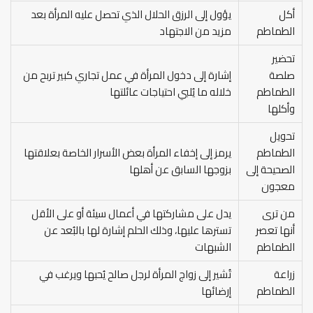
أكل
يؤول إلى الرزق الحلال الذي تحصل عليه المرأة بعد
الطماطم
مزيد من الاجتهاد
تحضير
صلصة
إشارة إلى دخول المرأة في عمل تجاري كبير تربح من
الطماطم
خلاله ما يُلبي احتياجات عائلتها
وأكلها
تحويل
الطماطم
يرمز إلى إخفاء المرأة بعض الأسرار الخاصة بعلاقتها
الصحيحة إلى
بزوجها السابق عن أهلها
معجون
من ترى
يدل على مشاركتها في أعمال سيئة أو على الأقل
أنها تعصر
تسترها عليها، وذلك الحلم إشارة لها بالبُعد عن
الطماطم
الشبهات
زراعة
تُشير إلى زواج المرأة لرجل صالح يُحبها ويرغب في
الطماطم
إرضائها