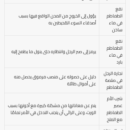
نقع
الطماطم
يؤول إلى الخروج من المحن الواقع فيها بسبب
في ماء
أصدقاء السوء المُحيطين به
ساخن
نقع
الطماطم
يرمز إلى صبر الرجل وانتظاره حتى ينول ما يطمح إليه
في ماء
بارد
تجارة الرجل
دليل على حصوله على منصب مرموق يحصل منه
في صلصة
على أموال طائلة
الطماطم
شرب الأم
عصير
ينم عن معاناتها من مشكلة كبيرة مع أخوتها بسبب
الطماطم
الورث، وعلى الرائي أن يتجنب التدخل في الأمر تمامًا
مع الملح