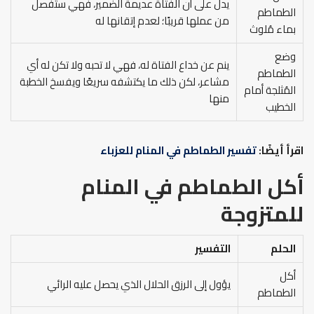
يدل على أن الفتاة عديمة الضمير، فهي ستُفصل
الطماطم
من عملها قريبًا؛ لعدم إتقانها له
بماء مُلوث
وضع
ينم عن خداع الفتاة له، فهي لا تحبه ولا تكن له أي
الطماطم
مشاعر، لكن ذلك ما يكتشفه سريعًا ويفسخ الخطبة
المُثلجة أمام
منها
الخطيب
اقرأ أيضًا:
تفسير الطماطم في المنام للعزباء
أكل الطماطم في المنام
للمتزوجة
الحلم
التفسير
أكل
يؤول إلى الرزق الحلال الذي يحصل عليه الرائي
الطماطم