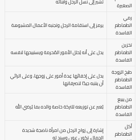
تُشير إلى نسل الرجل وأبنائه
الصغيرة
رمي
الطماطم
يرمز إلى استقامة الرجل وتجنبه الأعمال المشبوهة
الفاسدة
تخزين
الطماطم
يدل على أنه يُحلل الأمور المُحرمة ويستبيحها لنفسه
الفاسدة
طبخ الزوجة
يدل على إخفائها عِدة أمور على زوجها، وعلى الرائي
الطماطم
أن ينتبه جيدًا لتصرفاتها
الفاسدة
من يبيع
الطماطم
يُعبر عن توزيعه للتركة خاصة والده بما يُرضي الله
الفاسدة
أكل
إشارة إلى زواج الرجل من امرأة ناضجة شديدة
الطماطم
الجمال، تكون عون وسند له