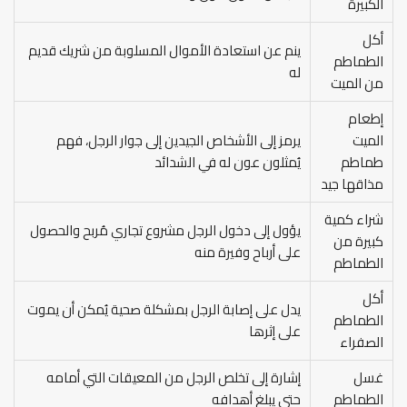
الكبيرة
أكل
ينم عن استعادة الأموال المسلوبة من شريك قديم
الطماطم
له
من الميت
إطعام
الميت
يرمز إلى الأشخاص الجيدين إلى جوار الرجل، فهم
طماطم
يُمثلون عون له في الشدائد
مذاقها جيد
شراء كمية
يؤول إلى دخول الرجل مشروع تجاري مُربح والحصول
كبيرة من
على أرباح وفيرة منه
الطماطم
أكل
يدل على إصابة الرجل بمشكلة صحية يُمكن أن يموت
الطماطم
على إثرها
الصفراء
غسل
إشارة إلى تخلص الرجل من المعيقات التي أمامه
الطماطم
حتى يبلغ أهدافه