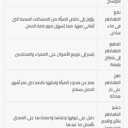
الأوساخ
نقع
الطماطم
يؤول إلى تخلص المرأة من المشكلات الصحية التي
في ماء
تُعاني منها، مما يُسهل مرور فترة الحمل
ساخن
تقطيع
الطماطم
يُشير إلى توزيع الأموال على الفقراء والمحتاجين
إلى شرائح
رفيعة
طبخ
الطماطم
يعبر عن هدوء المرأة وتحليها بالصبر حتى تمر أشهر
على نار
الحمل بسلام
هادئة
حشو
الطماطم
دليل على ثروتها وغناها واعتمادها على التصدق
بالأرز واللحم
بأفضل ما عندها
وتوزيعها