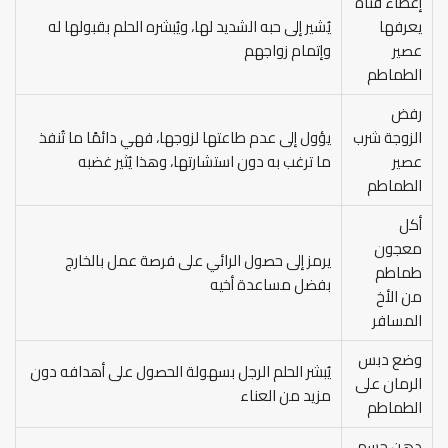
إعطاء فتاة
يعرفها
يُشير إلى حبه الشديد لها، ويُبشره الحلم بقبولها له
عصير
وإتمام زواجهم
الطماطم
رفض
الزوجة شرب
يؤول إلى عدم طاعتها لزوجها، فهي دائمًا ما تُنفذ
عصير
ما ترغب به دون استشارتها، وهذا يُثير غضبه
الطماطم
أكل
معجون
يرمز إلى حصول الرائي على فرصة عمل بالخارج
طماطم
بفضل مساعدة أخيه
من الأخ
المسافر
وضع دبس
يُبشر الحلم الرجل بسهولة الحصول على أهدافه دون
الرمان على
مزيد من العناء
الطماطم
دهن جسم