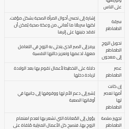
على الناس
إشارة إلى تحسن أحوال المرأة الصحية بشكل مؤقت،
سرقة
لكنها سريعًا ما تُعاني من وعكة صحية يُمكن أن
الطماطم
تفقد جنينها على إثرها
تحويل الزوج
يرمز إلى الصبر الذي يتحلى به الزوج في التعامل
الطماطم
معها، لدعمها وتعزيز حالتها النفسية
إلى معجون
عصر
دلالة على التخطيط لأعمال تقوم بها بعد الولادة
الطماطم
لزيادة دخلها
إن كانت
أمها تعصر
يُشير إلى دعم الأم لها ووقوفها إلى جانبها في
لها
أوقاتها الصعبة
الطماطم
تجهيز صلصة
يؤول إلى المُعاناة التي تشعر بها لعدم اهتمام
الطماطم
الزوج بها، فتصبح كل الأعمال المنزلية مُلقاة على