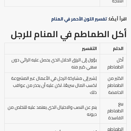
الثلاجة
اقرأ أيضًا:
تفسير اللون الأحمر في المنام
أكل الطماطم في المنام
للرجل
الحلم
التفسير
أكل
يؤول إلى الرزق الحلال الذي يحصل عليه الرائي دون
الطماطم
سعي كبير منه
الكثير من
يُشير إلى مشاركة الرجل في الأعمال غير المشروعة
الطماطم
لكسب المال سريعًا، لكن عليه أن يحذر من عواقب
الحامضة
ذلك
بيع
ينم عن النصب والاحتيال الذي يعتمد عليه للتخلص من
الطماطم
ديونه
الفاسدة
الطماطم