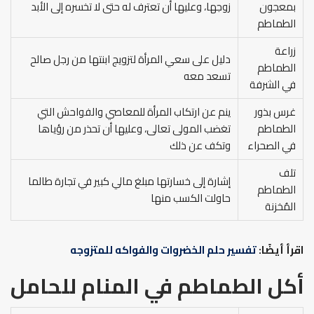
بمعجون
زوجها، وعليها أن تعترف له حتى لا تخسره إلى الأبد
الطماطم
زراعة
دليل على سعي المرأة لتزويج ابنتها من رجل صالح
الطماطم
تسعد معه
في الشرفة
غرس بذور
ينم عن ارتكاب المرأة للمعاصي والفواحش التي
الطماطم
تغضب المولى تعالى، وعليها أن تحذر من رؤياها
في الصحراء
وتكف عن ذلك
تلف
إشارة إلى خسارتها مبلغ مالي كبير في تجارة طالما
الطماطم
حاولت الكسب منها
المُخزنة
اقرأ أيضًا:
تفسير حلم الخضروات والفواكه للمتزوجه
أكل الطماطم في المنام
للحامل