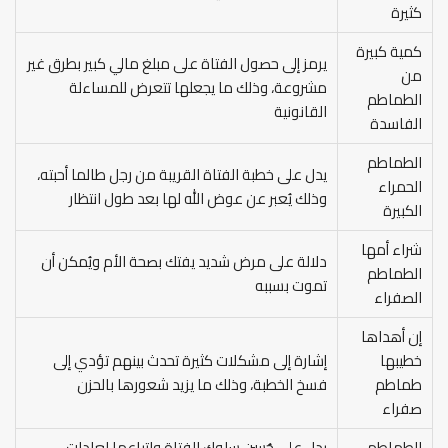
كثيرة
كمية كبيرة
يرمز إلى حصول الفتاة على مبلغ مالي كبير بطرق غير
من
مشروعة، وذلك ما يجعلها تتعرض للمساءلة
الطماطم
القانونية
الفاسدة
الطماطم
يدل على خطبة الفتاة القريبة من رجل طالما أحبته،
الحمراء
وذلك يُعبر عن عوض الله لها بعد طول انتظار
الكبيرة
شراء أمها
دلالة على مرض شديد يفتك بصحة الأم ويُمكن أن
الطماطم
تموت بسببه
الصفراء
إن أهداها
خطيبها
إشارة إلى مشكلات كثيرة تحدث بينهم تؤدي إلى
طماطم
فسخ الخطبة، وذلك ما يزيد شعورها بالحزن
صفراء
الطماطم
يدل على حُسن سلوك الفتاة واتباعها لعادات