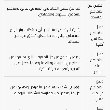
التخلص من
يُعبر عن سعي الفتاة على السير في طريق مستقيم
الطماطم
بعيد عن الشبهات والمعاصي
الفاسدة
غسل
إشارة إلى تخلص الفتاة من أي مشكلات بينها وبين
الطماطم
المحيطين بها، وذلك ما يجعلها تُحقق مزيد من
جيدًا قبل
الأهداف
أكلها
غسل
ينم عن الخروج من كل المعيقات التي تمنعها من
الطماطم
النجاح في الدراسة، وذلك ما يجعلها تحصل على
بالماء
تقدير مرتفع مع مرتبة الشرف
الساخن
وضع
الطماطم
يؤول إلى شفاء الفتاة من الأمراض وتخلصها من
في ماء
كل ما يمنعها من ممارسة النشاطات اليومية
مغلي
غسل