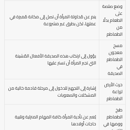
وضع صلصة
على
ينم عن مُحاولة المرأة أن تصل إلى مكانة مُميزة في
الطعام بدلًا
عملها، لكن بطرق غير مشروعة
من
الطماطم
مسح
معجون
يؤول إلى ارتكاب هذه الصديقة الأفعال المُشينة
الطماطم
التي تجبر المرأة أن تستر عليها
في
الصديقة
حرث الأرض
إشارة إلى التجهيز للدخول إلى مرحلة قادمة خالية من
لزراعة
المشكلات والصعوبات
الطماطم
طبخ
الطماطم
يُعبر عن تأدية المرأة كافة المهام المنزلية وتلبية
ووضها في
حاجات أولادها