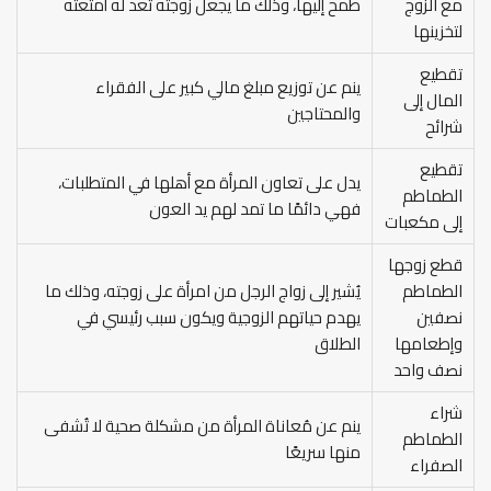
مع الزوج
طمح إليها، وذلك ما يجعل زوجته تُعد له أمتعته
لتخزينها
تقطيع
ينم عن توزيع مبلغ مالي كبير على الفقراء
المال إلى
والمحتاجين
شرائح
تقطيع
يدل على تعاون المرأة مع أهلها في المتطلبات،
الطماطم
فهي دائمًا ما تمد لهم يد العون
إلى مكعبات
قطع زوجها
الطماطم
يُشير إلى زواج الرجل من امرأة على زوجته، وذلك ما
نصفين
يهدم حياتهم الزوجية ويكون سبب رئيسي في
وإطعامها
الطلاق
نصف واحد
شراء
ينم عن مُعاناة المرأة من مشكلة صحية لا تُشفى
الطماطم
منها سريعًا
الصفراء