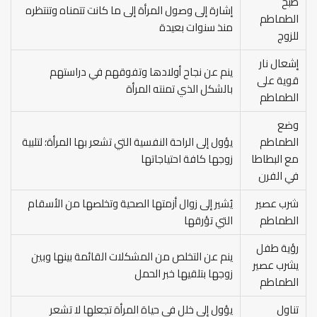
طبخ
إشارة إلى وصول المرأة إلى ما كانت تتمناه وتنتظره
الطماطم
منذ سنوات بعيدة
للزوج
إشعال نار
ينم عن نجاح أولادها وتفوقهم في دراستهم
قوية على
بالشكل الذي تمنته المرأة
الطماطم
وضع
الطماطم
يؤول إلى الراحة النفسية التي تشعر بها المرأة؛ لتلبية
مع البطاطا
زوجها كافة احتياجاتها
في الفرن
شرب عصير
يُشير إلى زوال أزمتها الصحية وتخلصها من الأسقام
الطماطم
التي تؤرقها
رؤية طفل
ينم عن التخلص من المشكلات القائمة بينها وبين
يشرب عصير
زوجها بتلقيها خبر الحمل
الطماطم
تناول
يؤول إلى خلل في حياة المرأة تجعلها لا تشعر