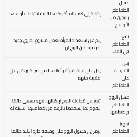
غسل
الطماطم
إشارة إلى تعب المرأة وكدها لتلبية احتياجات أولادها
باليدين من
الأوساخ
نقع
ينم عن استعداد المرأة لعمل مشروع تجاري جديد؛
الطماطم
لدر مزيد من الربح لها
في الماء
رش
المُبيدات
يدل على نجاة المرأة وأولادها من ضرر كبير كان على
على
مقربة منهم
الطماطم
غسل الزوج
يُعبر عن مُحاولة الزوج لإرضائها، فهو يسعى دائمًا
الطماطم
ليقوم بما يُسعدها بالرغم من مُعاملتها السيئة له
وإطعامها
تجهيز
الطماطم
يرمز إلى حصول الزوج على وظيفة خارج البلاد طالما