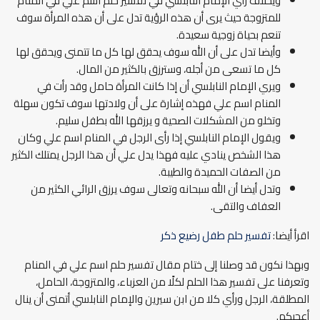
ويختلف رأي الإمام النابلسي في تفسير حلم اسم علي في المنام
للمتزوجة حيث يرى أن هذه الرؤية تدل على أن هذه المرأة سوف
تنعم بحياة زوجية سعيدة.
وأيضا تدل على أن الله سوف يحقق لها كل ما تتمنى ويحقق لها
كل ما تسعى من أجله، وسترزق بالكثير من المال.
ويري الإمام النابلسي أن إذا كانت المرأة حامل وقد رأت في
المنام اسم علي فهذه إشارة على أن ولادتها سوف تكون سهلة
وتخلو من المشكلات الصحية و يرزقها الله بطفل سليم.
ويقول الإمام النابلسي إذا رأى الرجل في المنام اسم علي وكان
هذا الشخص ينادي عليه فهذا يدل علي أن هذا الرجل يمتلك الكثير
من الصفات الحميدة والطيبة.
وتدل أيضا أن الله سبحانه وتعالى سوف يرزق الرائي الكثير من
العفاف والتقى.
اقرأ أيضا:
تفسير حلم طفل رضيع ذكر
وبهذا نكون قد وصلنا إلى ختام مقال تفسير حلم اسم علي في المنام
وتعرفنا على تفسير هذا الحلم لكلًا من العزباء، والمتزوجة، الحامل،
المطلقة، الرجل ورأي كلا من ابن سيرين والإمام النابلسي أتمنى أن ينال
أعجبكم.