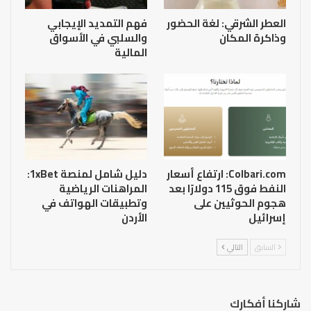
العطر الشرقي: لغة الحضور
فهم التمديد الإيجابي
وذاكرة المكان
والسلبي في الأسواق
المالية
Colbari.com: ارتفاع أسعار
دليل شامل لمنصة 1xBet:
النفط فوق 115 دولارًا بعد
المراهنات الرياضية
هجوم الحوثيين على
وتطبيقات الهواتف في
إسرائيل
الأردن
السابق
التالي
شاركنا أفكارك