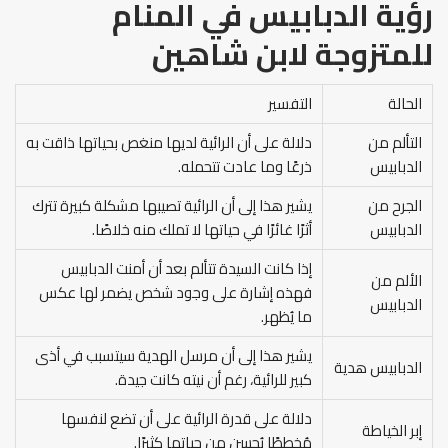
رؤية الدبابيس في المنام
للمتزوجة
لابن شاهين
الحالة
التفسير
التألم من
دلالة على أن الرائية لديها منغص بحياتها ذاقت به
الدبابيس
ذرعًا وما عادت تتحمله.
الجرح من
يشير هذا إلى أن الرائية تصيبها مشكلة كبيرة تترك
الدبابيس
أثرًا غائرًا في حياتها لا تملك منه خلاصًا.
إذا كانت السيدة تتألم بعد أن أمنت الدبابيس
الألم من
فهذه إشارة على وجود شخص يضمر لها عكس
الدبابيس
ما يُظهر.
يشير هذا إلى أن مرسل الهدية سيتسبب في أذى
الدبابيس هدية
كبير للرائية، رغم أن نيته كانت جيدة.
دلالة على قدرة الرائية على أن تضع لنفسها
إبر الخياطة
مُخططًا يُحسن من حياتها كثيرًا.