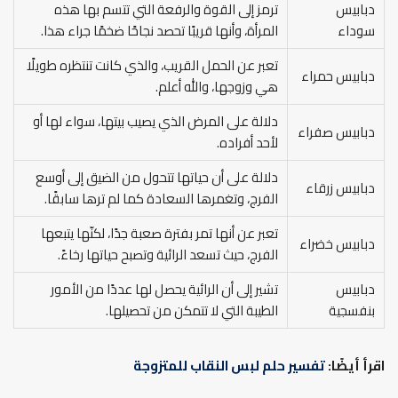
دبابيس
ترمز إلى القوة والرفعة التي تتسم بها هذه
سوداء
المرأة، وأنها قريبًا تحصد نجاحًا ضخمًا جراء هذا.
تعبر عن الحمل القريب، والذي كانت تنتظره طويلًا
دبابيس حمراء
هي وزوجها، والله أعلم.
دلالة على المرض الذي يصيب بيتها، سواء لها أو
دبابيس صفراء
لأحد أفراده.
دلالة على أن حياتها تتحول من الضيق إلى أوسع
دبابيس زرقاء
الفرج، وتغمرها السعادة كما لم ترها سابقًا.
تعبر عن أنها تمر بفترة صعبة جدًا، لكنّها يتبعها
دبابيس خضراء
الفرج، حيث تسعد الرائية وتصبح حياتها رخاءً.
دبابيس
تشير إلى أن الرائية يحصل لها عددًا من الأمور
بنفسجية
الطيبة التي لا تتمكن من تحصيلها.
اقرأ أيضًا:
تفسير حلم لبس النقاب للمتزوجة