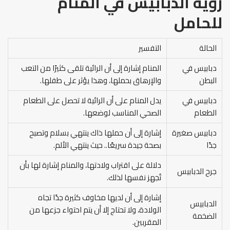
رؤية الدبابيس في المنام
للحامل
الحالة
التفسير
دبابيس في
المنام إشارة إلى أن الرائية تلقى كثيرًا من التعب
البطن
والإرهاق بحملها، وهذا يؤثر على طفلها.
دبابيس في
يدل المنام على أن الرائية لا تحصل على الطعام
الطعام
الصحي المناسب لوضعها.
دبابيس صغيرة
إشارة إلى أن حملها ذاك ينتهي بسلام وتصبح
جدًا
بصحة جيدة سريعًا.. حيث ينتهي الألم.
دلالة على اقتراب ولادتها، والمنام إشارة لها بأن
جرح الدبابيس
تُجهز نفسها لذلك.
إشارة إلى أن لديها مخاوف كثيرة جدًا تجاه
الدبابيس
الولادة، ولا تحتاج إلا أن يتم احتواء جزعها من
الضخمة
المقربين.