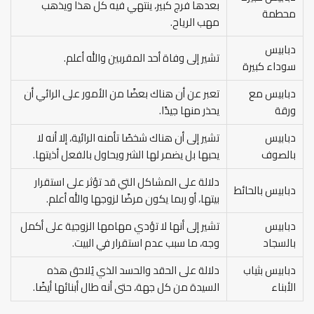
بعدها فرج كبير، ينتهي فيه كل هذا ويذهب
محطمة
مهب الرياح.
دبابيس
تشير إلى وفاة أحد المقربين والله أعلم.
سوداء كبيرة
دبابيس مع
تعبر عن أن هناك بعضًا من الأمور على الرائي أن
ورقة
يحذر منها جيدًا.
دبابيس
تشير إلى أن هناك شخصًا تأمنه الرائية، إلا أنه لا
بالصوف
يحبها بل يضمر لها الشر ويحاول بالفعل أذيتها.
دلالة على المشاكل التي قد تؤثر على استقرار
دبابيس بالحائط
بيتها، أو ربما يكون مرضًا لزوجها والله أعلم.
دبابيس
تشير إلى أنها لا تؤدي مهامها الزوجية على أكمل
بالسجاد
وجه، ما سبب عدم استقرار في البيت.
دبابيس بثياب
دلالة على الحقد والحسد الذي يُلاحق هذه
الأبناء
السيدة من كل جهة، حتى أنه طال أبنائها أيضًا.