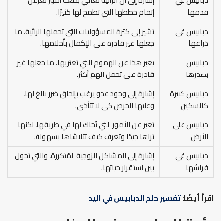
دبابيس في
إشارة إلى أن الرائية تعاني بضعة أمور تعرقل
قدمها
إتمام خططها التي تطمح لها كثيرًا.
دبابيس في
تشير إلى كثرة المسؤوليات التي تحملها الرائية، ما
ذراعها
جعلها غير قادرة على الإكمال بأحلامها.
دبابيس
يعبر هذا عن الهموم التي تعتريها، ما جعلها غير
بصدرها
قادرة على تحمل الهم أكثر.
دبابيس كبيرة
إشارة إلى وجود عدو يرغب بإلحاق ضرر بالغ لها،
كالسكين
وعليها الحرص كي لا تتأذى.
دبابيس على
تعبر عن الأمور التي تُحاك لها في طريقها، لكنها
الأرض
تراها جيدًا وتعرف كيف تتلاشاها بسهولة.
دبابيس في
إشارة إلى المشاكل الزوجية المُتكررة، والتي تحول
فراشها
بين استقرار حياتها.
اقرأ أيضًا:
تفسير حلم الدبابيس في اليد