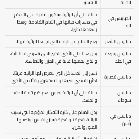
الحالة
التفسير
دلالة على أن الرائية ستكون قادرة على التحكم
الدبابيس في
في مسارات حياتها في الأيام القادمة، وهذا
اليد
يُسعدها كثيرًا.
دبابيس الشعر
يعبر المنام عن الراحة التي تجدها الرائية قريبًا.
دبابيس رفيعة
يدل هذا على الأذى الكبير الذي تتعرض له الرائية،
في الجلد
والذي يجعلها غاية في الحزن والتعاسة.
تُشير إلى المشاكل التي تتعرض لها الرائية قريبًا،
دبابيس قصيرة
لكنّها تمضي سريعًا ولا تستغرق وقتًا من الأذى.
دبابيس
دلالة على أن الرائية يصيبها هم كبير نتيجة الحقد
سوداء
والحسد.
يدل المنام على كثرة الأفكار المؤذية التي تصيب
دبابيس في
الرائية، فكرة تلو فكرة فتجزع نفسها ويُصيبها
رأسها
القلق والحزن.