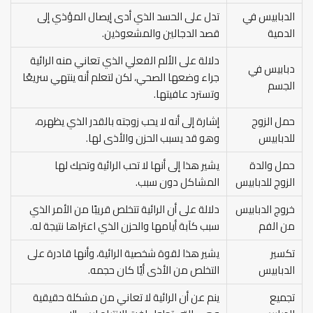
الدبابيس في
تدل على الحسد الذي أدى إيصال المؤذي إلى
الدمية
قصد الدجالين والمشعوذين.
دلالة على الألم الفعلي الذي تعاني منه الرائية
دبابيس في
جراء وضعها الصحي، لكن لتعلم أنه ينتهي سريعًا
الجسم
وتسترد عافيتها.
حمل الزوج
إشارة إلى أنه لا يحب زوجته بالقدر الذي يظهره،
للدبابيس
وهو قد يسبب الحزن والأذى لها.
حمل والدة
يشير هذا إلى أنها لا تحب الرائية وتحيك لها
الزوج للدبابيس
المشاكل دون سبب.
خروج الدبابيس
دلالة على أن الرائية تتخلص قريبًا من الأمر الذي
من الفم
سبب كآبة أيامها والحزن الذي اعتراها نتيجة له.
تكسير
يشير هذا لقوة شخصية الرائية، وأنها قادرة على
الدبابيس
التخلص من الأذى أيًا كان حجمه.
تجميع
ينم عن أن الرائية لا تعاني من مشكلة حقيقية