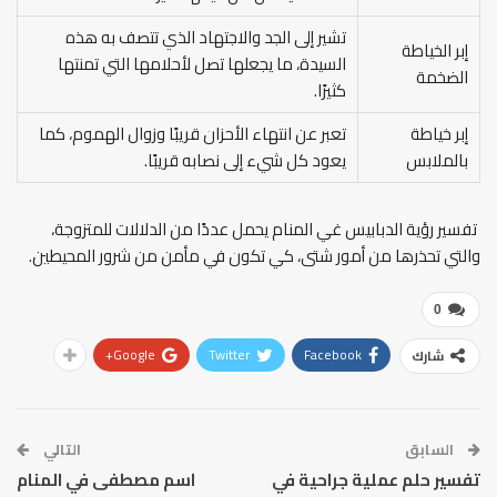
تشير إلى الجد والاجتهاد الذي تتصف به هذه
إبر الخياطة
السيدة، ما يجعلها تصل لأحلامها التي تمنتها
الضخمة
كثيرًا.
إبر خياطة
تعبر عن انتهاء الأحزان قريبًا وزوال الهموم، كما
بالملابس
يعود كل شيء إلى نصابه قريبًا.
تفسير رؤية الدبابيس غي المنام يحمل عددًا من الدلالات للمتزوجة،
والتي تحذرها من أمور شتى، كي تكون في مأمن من شرور المحيطين.
0
Google+
Twitter
Facebook
شارك
السابق
التالي
تفسير حلم عملية جراحية في
اسم مصطفى في المنام