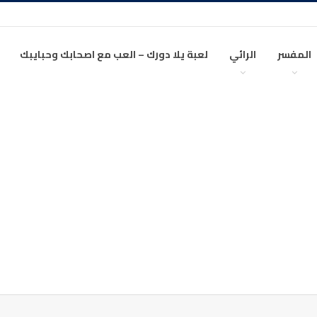
المفسر
الرائي
لعبة يلا دورك – العب مع اصحابك وحبايبك