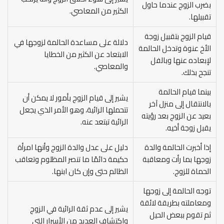
بضرب الزوج عندما حاول
الكثير من المعاصي.
تقبيلها.
قيام الزوج بتقبيل زوجة
دلالة على مساعدة الحالمة لزوجها في
الأخ عنوة وتدخل الحالمة
الابتعاد عن الكثير من الخطايا
لإبعاده عنها وبالفل
والمعاصي.
تنجح بذلك.
بينما قيام الحالمة
يشير إلى قيام الزوج بأمور لا يمكن أن
بالانتقال إلى منزل آخر
تتحملها الرائية، وهو الأمر الذي يجعل
بعيد عن الزوج بعد رؤيته
الرائية تبتعد عنه.
يقبل زوجة أخيه.
إذا أخبرت الحالمة والدة
دليل على عدل والدة الزوج وأنها امرأة
زوجها بما رأت ومعاقبة
حكيمة دائمًا ما تنصر المظلوم وتعاقب
الحماة للزوج.
الظالم حتى وإن كان ابنها.
توجه الحالمة إلى زوجها
ومعاملته بطريقة لائقة
يشير إلى عدم ثقة الرائية في الزوج
ثم تقوم ببعض الحيل
واكتشاف العديد من الأسرار التي