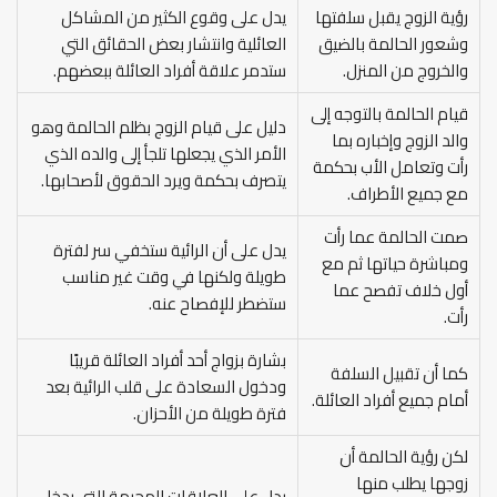
رؤية الزوج يقبل سلفتها
يدل على وقوع الكثير من المشاكل
وشعور الحالمة بالضيق
العائلية وانتشار بعض الحقائق التي
والخروج من المنزل.
ستدمر علاقة أفراد العائلة ببعضهم.
قيام الحالمة بالتوجه إلى
دليل على قيام الزوج بظلم الحالمة وهو
والد الزوج وإخباره بما
الأمر الذي يجعلها تلجأ إلى والده الذي
رأت وتعامل الأب بحكمة
يتصرف بحكمة ويرد الحقوق لأصحابها.
مع جميع الأطراف.
صمت الحالمة عما رأت
يدل على أن الرائية ستخفي سر لفترة
ومباشرة حياتها ثم مع
طويلة ولكنها في وقت غير مناسب
أول خلاف تفصح عما
ستضطر للإفصاح عنه.
رأت.
بشارة بزواج أحد أفراد العائلة قريبًا
كما أن تقبيل السلفة
ودخول السعادة على قلب الرائية بعد
أمام جميع أفراد العائلة.
فترة طويلة من الأحزان.
لكن رؤية الحالمة أن
زوجها يطلب منها
يدل على العلاقات المحرمة التي يدخل