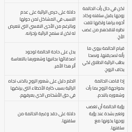
لكن في حال رأت الحالمة
دلالة على حرص الرائية على عدم
زوجها يقبل سلفته وكاد
التسبب في المشاكل لمن حولها
أخوه يراها ولكنها تلفت
وبالرغم من الأذى النفسي التي تتعرض
نظره لتنقذهم من غضب
له لكن لا ستمح الرائية بإحزانه.
الأخ.
قيام الحالمة بروي ما
يدل على حاجة الحالمة لوجود
رأته لصديقتها، ونصحا
اصدقائها بجانبها وشعورها بالتعاسة
بطلب الرائية الطلاق لكي
أثر هذا الأمر.
يخاف الزوج.
إذا قامت الحالمة
الحلم دليل على شعور الزوج بالذنب تجاه
بمواجهة الزوج بما رأت
الرائية بسبب كثرة الأخطاء التي يرتكبها
وشعوره بالندم.
في حق الأشخاص الذي يعرفهم.
رؤية الحالمة أن تغضب
وتغير بشدة عند رؤية
دلالة على حقد وغيرة الحالمة من
زوجها يخونها مع
سلفتها.
سلفتها.