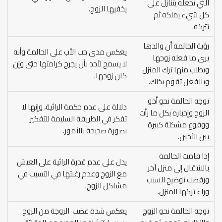
التي تجعله يتنازل على
يخفيها الزوج.
كل شيء يملكه ثم
تتركه.
رؤية الحالمة أن والدها
يعكس مدى حب الأب على الحالمة وأنه
يرى ما فعله زوجها
لا يسمح لأحد بأن يجرح كرامتها حتى وإن
ويطلب منها ترك المنزل
كان زوجها.
وبالفعل تقوم بذلك.
توجه الحالمة نحو أخو
دلالة على عدم حكمة الرائية، وإنها لا
الزوج وإخباره بكل ما رأت
تفكر في الطريقة السليمة للتفكير
ووقوع مشكلة كبيرة
بصورة صحيحة بالأمور.
بين الأخين.
إذا قامت الحالمة
يدل على عدم قدرة الرائية على العيش
بالانتقال إلى منزل آخر
مع الزوج وعدم رغبتها في التسبب في
ورفضت توضيح السبب
مشاكل للزوج.
وراء تركها المنزل.
توجه الحالمة نحو الزوج
يعكس شدة غضب الزوجة من الزوج