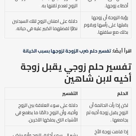
أخطاء زوجها.
الزوج لعدم ثقتها به.
رؤية الزوجة أن زوجها
دلالة على امتنان الزوج لتلك السيدتين
يقبلها على رأسها ويقوم
نظرًا لفضلهما الكبير عليه في حياته.
بذلك مع سلفتها.
اقرأ أيضًا:
تفسير حلم ضرب الزوجة لزوجها بسبب الخيانة
تفسير حلم زوجي يقبل زوجة
أخيه
لابن شاهين
الحلم
التفسير
لكن إذا رأت الحالمة أن
دلالة على سوء العلاقة بين الزوج
الزوج يقبل زوجة أخيه ثم
وأخيه، وأن الزوج دائمًا ما يطمع في
يجامعها .
الأشياء التي يملكها الآخرين.
إذا قامت زوجة الأخ
يشير إلى سوء أخلاق الزوج وأنه يرتكب