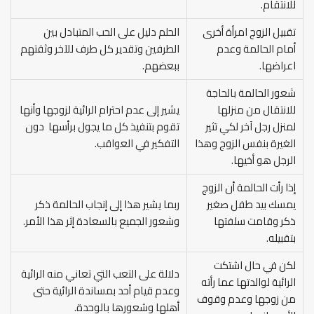
للانتقام.
تقبيل الزوج امرأة أخرى
الحلم دليل على الحب المتبادل بين
أمام الحالمة وعدم
الطرفين وتقدير كل طرف للآخر وثقتهم
اعراضها.
ببعضهم.
شعور الحالمة بالحاجة
للانتقال من منزلها
يشير إلى عدم احترام الرائية لزوجها وأنها
لمنزل رجل آخر لكي تثير
تقوم بتنفيذ كل ما يجول برأسها دون
الغيرة بنفس الزوج وهذا
التفكير في العواقب.
الرجل هو أخيها.
إذا رأت الحالمة أن الزوج
يمسك بيد طفل صغير
ربما يشير هذا إلى إنجاب الحالمة ذكر
ذكر وقامت سلفتها
وشعور الجميع بالسعادة إثر هذا الأمر.
بتقبيله.
لكن في حال اشتكت
دلالة على التعب التي تعاني منه الرائية
الرائية لوالدتها عما رأته
وعدم قيام أحد بمساندة الرائية حتى
من زوجها وعدم وقوف
أهلها وشعورها بالوحدة.