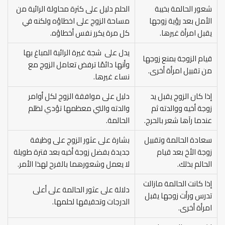
شعور الحالمة بخيبة
الحلم دليل على كثرة محاولة الرائية من
الأمل بعد رؤية زوجها
مساحة الزوج على اخطاؤه ولكنه في
يقبل امرأة غيرها.
كل مرة يكرر نفس أخطاؤه.
يدل على شجة غيرة الرائية المباغ بها
قيام الزوجة بمنع زوجها
وأنها دائمًا ترفض تعامل الزوج مع
من تقبيل امرأة أخرى.
نساء غيرها.
إذا كان الزوج يقبل يد
دليل على موافقة الزوج لكل أوامر
زوجة أخيه ووالدته ثم
والدته والتي معظمها تؤدي لظلم
عندما رآها شعر بالحرج.
الحالمة.
سعادة الحالمة وتقبيل
بشارة على عثور الزوج على وظيفة
زوجة الأخ بعد قيام
جديدة بفضل زوجة أخيه بعد فترة طويلة
الحالم بذلك.
لا يعمل وشعورهما بالفرح لهذا الأمر.
إذا كانت الحالمة مازالت
دلالة على عثور الحالمة على أعلى
تدرس ورأت زوجها يقبل
الدرجات وتحقيقها لحلمها.
امرأة أخرى.