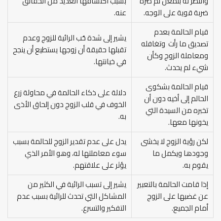
والنظر له بتمعن ثم ضره
بسبب اكتشافها العديد من الحقائق
ضربة قوية على الوجه.
عنه.
قيام الحالمة بعدم
يشير إلى شدة حُب الرائية للزوج وعدم
تصديق ما رأت وتغافله
تقبلها حقيقة أن زوجها يستطيع أن ينجح
ومعاملة الزوج وكأن
في خيانتها.
شيء لم يحدث.
قيام الحالمة بشكوى
دلالة على ذكاء الحالمة في محاولة زرع
الحالم إلى أخيه دون أن
الخوف في قلب الزوج دون إلحاق الأذى
تخبره من السيدة التي
به.
يخونها معها.
لكن رؤية الزوج لا يخشى
يدل على عدم تقدير الزوج للحالمة بسبب
وجودها ويكمل ما
سوء معاملتها له، وهو الأمر الذي
يقوم به.
يؤثر على علاقتهم.
إذا قامت الحالمة بالتعبير
يشير إلى تسبب الرائية في الكثير من
عن غضبها على الزوج
المشاكل التي تحدث للرائية بسبب عدم
أمام الجميع.
التفكير والتسرع.