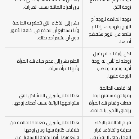
زوجة الأخ.
بين أفراد العائلة بسبب الميراث.
توجه الحالمة لزوجة أخ
يشير إلى الذكاء التي تتمتع به الحالمة
الزوج وتهديدها إذا لم
وأنا تستطيع أن تتحكم في كافة الأمور
تبتعد عن الزوج ستفضح
دون أن يشعر أحد بذلك.
أمرها.
لكن رؤية الحالم يقبل
زوجته ثم تأتي له زوجة
الحلم يشير إلى عدم حياء تلك المرأة
أخيه وتقبله وغضب
وأنها امرأة سيئة.
الزوجة عليها.
إذا قامت الحالمة
بمواجهة سلفتها بما
هذا الحلم يشير إلى المشاكل التي
فعلت وقيام تلك المرأة
ستواجهها الرائية بسبب أخطاء زوجها.
بإلحاق الأذى بالحالمة.
قيام الحالمة بالبكاء
هذا الحلم يشير إلى معاناة الحالمة من
بحرقة واتخاذها قرار
خلافات كثيرة بينها وبين زوجها
العمل حتى لا تفكر في
وشعورها بأنها بحاجة للاستقرار عن