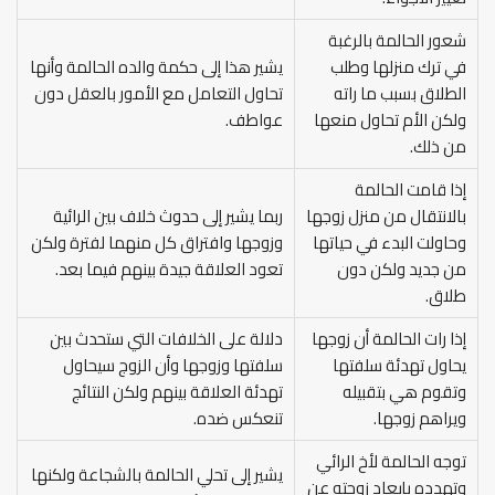
شعور الحالمة بالرغبة
في ترك منزلها وطلب
يشير هذا إلى حكمة والده الحالمة وأنها
الطلاق بسبب ما راته
تحاول التعامل مع الأمور بالعقل دون
ولكن الأم تحاول منعها
عواطف.
من ذلك.
إذا قامت الحالمة
بالانتقال من منزل زوجها
ربما يشير إلى حدوث خلاف بين الرائية
وحاولت البدء في حياتها
وزوجها وافتراق كل منهما لفترة ولكن
من جديد ولكن دون
تعود العلاقة جيدة بينهم فيما بعد.
طلاق.
إذا رات الحالمة أن زوجها
دلالة على الخلافات التي ستحدث بين
يحاول تهدئة سلفتها
سلفتها وزوجها وأن الزوج سيحاول
وتقوم هي بتقبيله
تهدئة العلاقة بينهم ولكن النتائج
ويراهم زوجها.
تنعكس ضده.
توجه الحالمة لأخ الرائي
يشير إلى تحلي الحالمة بالشجاعة ولكنها
وتهدده بإبعاد زوجته عن