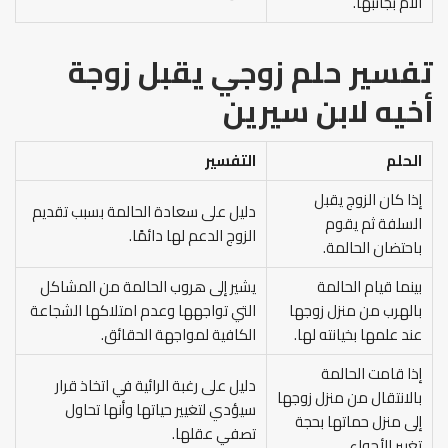
الأم بجانبها.
تفسير حلم زوجي يقبل زوجة
أخيه
لابن سيرين
الحلم
التفسير
إذا كان الزوج يقبل
دليل على سعادة الحالمة بسبب تقديم
السلفة ثم يقوم
الزوج الدعم لها دائمًا.
باحتضان الحالمة.
بينما قيام الحالمة
يشير إلى هروب الحالمة من المشاكل
بالهرب من منزل زوجها
التي تواجهها وعدم امتلاكها الشجاعة
عند علمها بخيانته لها.
الكافية لمواجهة الحقائق.
إذا قامت الحالمة
دليل على رغبة الرائية في اتخاذ قرار
بالانتقال من منزل زوجها
سيؤدي لتغيير حياتها وأنها تحاول
إلى منزل حماتها بحجة
تصفي عقلها.
تغيير الأجواء.