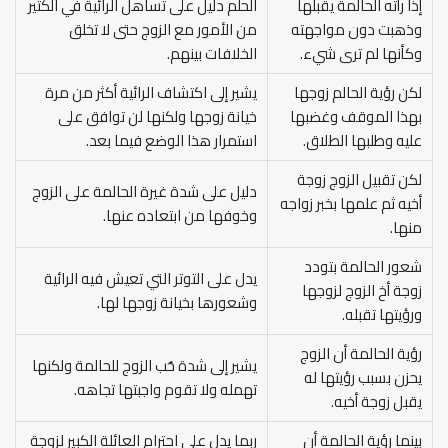
إذا رأته الحالمة يقبلها
الحلم دليل على تساهل الرائية في الكثير
وذهبت دون مواجهته
من الأمور مع الزوج حتى لا تخلق
وكأنها لم ترى شيء.
الخلافات بينهم.
لكن رؤية الحالم زوجها
يشير إلى اكتشاف الرائية أكثر من مرة
بهذا الموقف وغضبها
خيانة زوجها ولكنها لن توافق على
عليه وطلبها الطلاق.
استمرار هذا الوضع فيما بعد.
لكن تقبيل الزوج زوجة
دليل على شدة غيرة الحالمة على الزوج
أخيه ثم علمها بخبر زواجه
وخوفها من ابتعاده عنها.
منها.
شعور الحالمة بتودد
يدل على التوتر التي تعيش فيه الرائية
زوجة أخ الزوج لزوجها
وشعورها بخيانة زوجها لها.
ورؤيتها تقبله.
رؤية الحالمة أن الزوج
يشير إلى شدة حُب الزوج للحالمة ولكنها
يحزن بسبب رؤيتها له
تهمله ولا تقوم واجبتها تجاهه.
يقبل زوجة أخيه.
بينما رؤية الحالمة أن
ربما يدل على احترام العائلة الكبير لزوجة