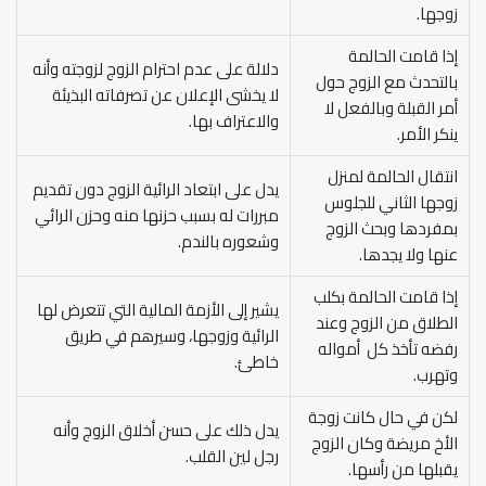
زوجها.
إذا قامت الحالمة
دلالة على عدم احترام الزوج لزوجته وأنه
بالتحدث مع الزوج حول
لا يخشى الإعلان عن تصرفاته البذيئة
أمر القبلة وبالفعل لا
والاعتراف بها.
ينكر الأمر.
انتقال الحالمة لمنزل
يدل على ابتعاد الرائية الزوج دون تقديم
زوجها الثاني للجلوس
مبررات له بسبب حزنها منه وحزن الرائي
بمفردها وبحث الزوج
وشعوره بالندم.
عنها ولا يجدها.
إذا قامت الحالمة بكلب
يشير إلى الأزمة المالية التي تتعرض لها
الطلاق من الزوج وعند
الرائية وزوجها، وسيرهم في طريق
رفضه تأخذ كل أمواله
خاطئ.
وتهرب.
لكن في حال كانت زوجة
يدل ذلك على حسن أخلاق الزوج وأنه
الأخ مريضة وكان الزوج
رجل لين القلب.
يقبلها من رأسها.