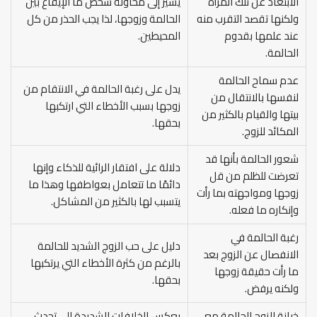
الابتعاد عن تلك المرأة
يشير إلى محاولة شخص ما الإيقاع بين
ولكنها تقصد التقرب منه
الحالمة وزوجها، لذا يجب الحذر من كل
عند علمها بقدوم
المحيطين.
الحالمة.
عدم سماح الحالمة
يدل على رغبة الحالمة في الانتقام من
لنفسها بالانتقال من
زوجها بسبب الأخطاء التي ارتكبها
بيتها والقيام بالكثير من
بحقها.
المكائد للزوج.
شعور الحالمة بأنها قد
دلالة على افتقار الرائية للذكاء وإنها
تعرضت للظلم من قل
دائمًا ما تتعامل بعواطفها وهذا ما
زوجها ومواجهته بما رأت
يتسبب لها بالكثير من المشاكل.
وإنكاره ما فعله.
رغبة الحالمة في
دليل على حب الزوج الشديد للحالمة
الانفصال عن الزوج بعد
بالرغم من كثرة الأخطاء التي يرتكبها
ما رأت حقيقة زوجها
بحقها.
ولكنه يرفض.
خيانة الزوج للحالمة مع
يعكس الخلافات الشديدة الي تحدث