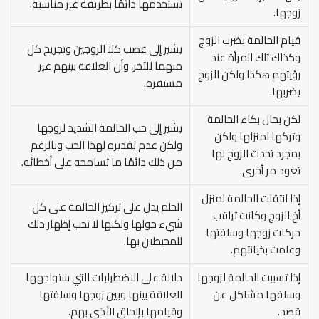
تستخدمها دائمًا بطريقة غير مناسبة.
زوجها.
قيام الحالمة بضرب الزوج
يشير إلى غضب كلا الزوجين وتجريح كل
وكذلك تلك المرأة عند
منهما للآخر، وأن العلاقة بينهم غير
رؤيتهم هكذا ولكن الزوج
مستقرة.
يضربها.
لكن بحال بكاء الحالمة
يشير إلى حب الحالمة الشديد لزوجها
وتركها لمنزلها ولكن
ولكن عدم تقديره لهذا الحب وبالرغم
بمجرد تحدث الزوج لها
من ذلك دائمًا ما تسامحه على أخطائه.
تعود مر أخرى.
إذا انتقلت الحالمة لمنزل
الحلم يدل على تركيز الحالمة على كل
أخ الزوج وكانت تراقب
شيء حولها ولكنها لا تحب إظهار ذلك
حركات زوجها وسلفتها
للمحيطين بها.
وعلمت بخيانتهم.
إذا تسببت الحالمة لزوجها
دلالة على الاضطرابات التي ستواجهها
وسلفها مشاكل عن
العلاقة بينها وبين زوجها وسلفتها
قصد.
وقيامها بإلحاق الأذى بهم.