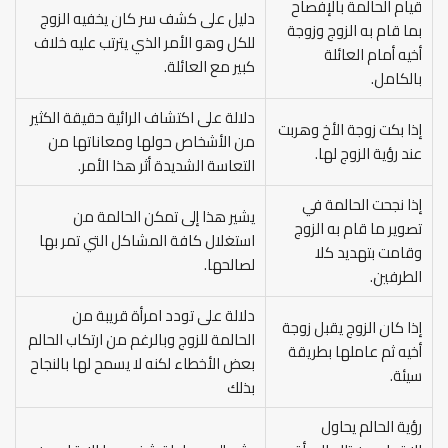
قيام الحالمة بالإفصاح
دليل على كشف سر كان يخفيه الزوج
بما قام به الزوج وزوجة
للكل وهو الأمر الذي يترتب عليه خلاف
أخيه أمام العائلة
كبير مع العائلة.
بالكامل.
دلالة على اكتشاف الرائية حقيقة الكثير
إذا بكت زوجة الأخ وهربت
من الأشخاص حولها ومعاناتها من
عند رؤية الزوج لها.
التعاسة الشديدة أثر هذا الأمر.
إذا نجحت الحالمة في
يشير هذا إلى تمكن الحالمة من
تصوير ما قام به الزوج
استغلال كافة المشاكل التي تمر بها
وقامت بتهديد كلا
لصالحها.
الطرفين.
دلالة على تودد امرأة قريبة من
إذا كان الزوج يقبل زوجة
الحالمة للزوج وبالرغم من ارتكاب الحالم
أخيه ثم عاملها بطريقة
بعض الأخطاء لكنه لا يسمح لها بالنجاح
سيئة.
بذلك
رؤية الحالم يحاول