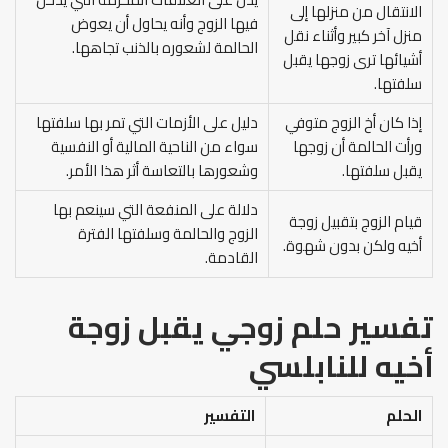
الانتقال من منزلها إلى
فيها الزوج وأنه يحاول أن يعوض
منزل آخر كبير وأثناء نقل
الحالمة لشعوره بالذنب تجاهها.
أشيائها ترى زوجها يقبل
سلفتها.
إذا كان أخ الزوج متوفي
دليل على الأزمات التي تمر بها سلفتها
ورأت الحالمة أن زوجها
سواء من الناحية المالية أو النفسية
يقبل سلفتها.
وشعورها بالتعاسة أثر هذا الأمر.
دلالة على المنفعة التي سينعم بها
قيام الزوج بتقبيل زوجة
الزوج والحالمة وسلفتها الفترة
أخيه ولكن بدون شهوة.
القادمة.
تفسير حلم زوجي يقبل زوجة
أخيه
للنابلسي
الحلم
التفسير