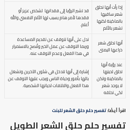
إذا رأت أنها تحلق
قد تشير الرؤيا إلى فقدانها لشخص عزيز أو
شعر ساقيها
فقدها لأمر هام يسبب لها الألم النفسي والله
بالماكينة لكنها
أعلم.
تشعر بالألم
تدل على أنها تتوقف عن تقديم المساعدة
أنها تحلق شعر
وربما التوقف عن عمل الخير وتًنصح بالاستمرار
ذراعها اليمنى
في هذا الفعل وعدم التوقف عنه.
عند رؤية أنها
تحلق لحيتها
إشارة إلى أنها تتدخل في شئون الآخرين وتشغل
بالماكينة ولكن
بالها بأمور وحياة الناس ويجب عليها التوقف عن
لا يوجد شعر
هذا الفعل والالتفات لحياتها الشخصية.
لكي تحلقه
اقرأ أيضًا:
تفسير حلم حلق الشعر للبنت
تفسير حلم حلق الشعر الطويل