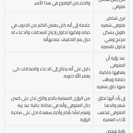
والحذر من الوقوع في هذا الأمر.
متوفى
ترى شخص
متوفى شعره
علامة إلى أنه كان يفعل الكثير من الذنوب في
طويل بشكل
حياته ولكنها تحاول إخراج الصدقات والدعاء له
مزعج وهي
حتى يتم التخفيف عنه.نهأنه
تحاول تقصيره
عند رؤية أن
المتوفى
دليل على أنه يحتاج إلى الدعاء والصدقات كي
يعطيها ماكينة
يغفر الله ذنوبه.
حلاقة ويطلب
منها حلق شعره
إن رأت أنها تحلق
من الرؤى المبشرة بالخير والتي تدل على حُسن
شعر والدها
حال المتوفى وأنه في مكانة عالية عند ربه
المتوفى ليذهب
وتبشر ايضًا بأيام وأخبار سعيدة تحل على صاحبة
لأداء العمرة
الرؤية
رؤية شخص