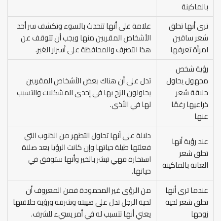
بالماكينة
ترى أنها تحلق
علامة على أنها تتحدث بالسوء وتكشف سر أحد
شعر ساقين
الأشخاص المقربين منها ويجب أن تتوقف عن
امرأة تعرفها
هذا التصرف والمحافظة على أسرار الغير.
رؤية شخص
مجهول يحاول
تدل على أن هناك بعض الأشخاص المقربين
حلاقة شعر
يحاولون الزج بها في إحدى المشكلات والتسبب
ذراعيها رغمًا
لها في الأذى.
عنها
دلالة على أنها تحاول التطهر من الذنوب التي
عند رؤية أنها
فعلتها طيلة حياتها وإن كانت الرؤيا بعد صلاة
تحلق شعر
استخارة فهي تبشر بالخير وأنها ستوفق في
العانة بالماكينة
حياتها.
عندما ترى أنها
من الرؤى غير المحمودة فمن المعروف أن
تحلق شعر لحية
لحية الرجل تدل على هيبته وشرفه ورؤية حلاقتها
زوجها
يعني أنها تتسبب له في أمر يسيء للشرف.