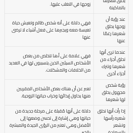
يحلق شعرها
زوجها في التغلب عليها.
بالماكينة
عند رؤية أن
فهي دلالة على أنه شخص ظالم وتعيش حياة
زوجها يحلق
تعيسة معه ويجبرها على فعل أشياء لا ترضى
شعرها رغمًا
عنها
عنها
عندما ترى أنها
فهي علامة على أ،ها تتخلص من بعض
تحلق أجزاء من
الأشخاص السيئين الذين يتسببون لها في العديد
شعرها وتترك
من الخلافات والمشكلات.
أجزاء أخرى
رؤية شخص
تعبر عن أن هناك بعض الأشخاص المقربين
مجهول يحلق
منها يحاول إيذائها وخراب حياتها الزوجية.
لها شعرها
إذا رأت أنها تحلق
دلالة على أنها مُقبلة على مرحلة جديدة من
شعره رأسها
حياتها وهي إشارة إلى تحسن وضعها إلى
وتشعر
الأفضل وهي تعتبر من الرؤى الجيدة والمبشرة
بالسعادة
بالخير.