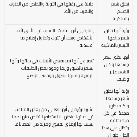
تحلق شعر
دلالة على رغبتها في التوبة والتخلص من الذنوب
الجسم
والتقرب من الله.
بالماكينة
رؤية أنها تحلق
إشارة إلى أنها قامت بالتسبب في الأذى لأحد
شعر ذراعها
الأشخاص ويجب أن تتوب وتحاول إصلاح ما
الأيسر بالماكينة
أفسدته.
أنها تحلق شعر
تعبر عن أنها تمر ببعض الأزمات في حياتها وأنها
جسدها وكان
تشعر بالضيق وربما وجود بعض الخلافات
الشعر غزير
الزوجية ولكنها ستزول ويتحسن الوضع
وكثيف
رؤية أنها تحلق
شعر جسدها
ولكنه يظهر
تشير الرؤية إلى أنها تعاني من بعض المتاعب
مجددًا في كل
في حياتها ولكنها لا تستطيع التخلص منها مما
مرة تحلقه
يسبب لها إرهاق نفسي ومزيد من المعاناة.
وتظل على هذا
الحال طوال