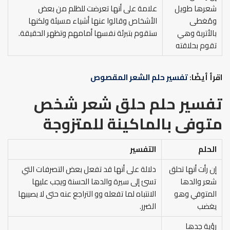
شعرها طويل
علامة على أنها تعرضت للظلم من بعض
ومُغطى
الأشخاص وقالوا عنها أشياء مسيئة ولكنها
بالأتربة وهي
ستقوم بتبرئة نفسها أمامهم وتظهر الحقيقة.
تقوم بحلاقته
اقرأ أيضًا:
تفسير حلم الشعر المقصوص
تفسير حلم حلق شعر شخص
متوفى بالماكينة للمتزوجة
الحلم
التفسير
إن رأت أنها تحلق
دلالة على أنها قد تفعل بعض التصرفات التي
شعر والدها
تسئ إلى سيرة والدها الحسنة ويجب عليها
المتوفي وهو
الانتباه لما تفعله وو التراجع عنه حتى لا يصيبها
يغضب
الضرر.
رؤية جدها