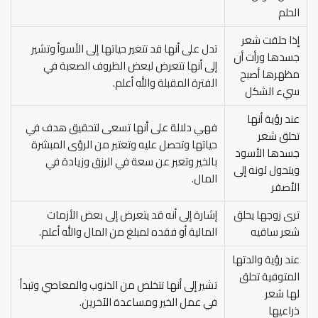
الحلم
إذا حلقت شعر
تدل على أنها قد تتغير حياتها إلى الأسوأ وتشير
جسدها ورأت أن
إلى أنها تتعرض لبعض الظروف الصعبة في
مظهرها أصبح
الفترة المقبلة والله أعلم.
سيء الشكل
عند رؤية أنها
فهي دلالة على أنها تسعى لتحقيق هدف في
تحلق شعر
حياتها وتحصل عليه وتعتبر من الرؤى المبشرة
جسدها الأسود
بالخير وتعبر عن سعة في الرزق وزيادة في
ويتحول لونه إلى
المال.
الأصفر
ترى زوجها يحلق
إشارة إلى أنه قد يتعرض إلى بعض الأزمات
شعر ساقيه
المالية أو فقده لمبلغ من المال والله أعلم.
عند رؤية والدتها
المتوفية تحلق
تشير إلى أنها تتخلص من الذنوب والمعاصي وتبدأ
لها شعر
في عمل الخير ومساعدة الآخرين.
ذراعيها