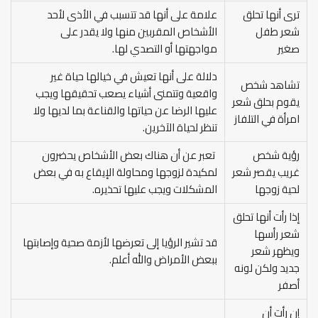
ترى أنها تحلق
علامة على أنها قد تتسبب في الأذى لأحد
شعر طفل
الأشخاص المقربين منها ولا يقدر على
صغير
مواجهتها أو التصدي لها.
دلالة على أنها تعيش في خيالها حياة غير
تشاهد شخص
واقعية وتتمنى أشياء يصعب تحقيقها ويجب
يقوم بحلق شعر
عليها الرضا عن حياتها والقناعة بما لديها ولا
امرأة في التلفاز
تنظر لحياة الآخرين.
رؤية شخص
تعبر عن أن هناك بعض الأشخاص يحضرون
غريب يقصر شعر
لمكيدة لزوجها ومحاولة الإيقاع به في بعض
لحية زوجها
المشكلات ويجب عليها تحذيره.
إذا رأت أنها تحلق
شعر رأسها
قد تشير الرؤيا إلى تعرضها لأزمة صحية وإصابتها
ويظهر شعر
ببعض الأمراض والله أعلم.
جديد ولكن لونه
أصفر
إن رأت أن