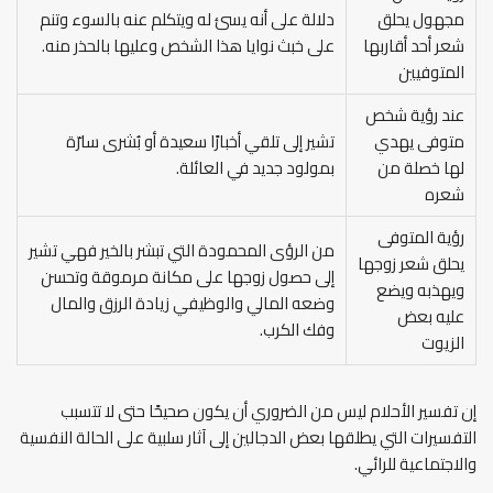
مجهول يحلق
دلالة على أنه يسئ له ويتكلم عنه بالسوء وتنم
شعر أحد أقاربها
على خبث نوايا هذا الشخص وعليها بالحذر منه.
المتوفيين
عند رؤية شخص
متوفى يهدي
تشير إلى تلقي أخبارًا سعيدة أو بُشرى سارّة
لها خصلة من
بمولود جديد في العائلة.
شعره
رؤية المتوفى
من الرؤى المحمودة التي تبشر بالخير فهي تشير
يحلق شعر زوجها
إلى حصول زوجها على مكانة مرموقة وتحسن
ويهذبه ويضع
وضعه المالي والوظيفي زيادة الرزق والمال
عليه بعض
وفك الكرب.
الزيوت
إن تفسير الأحلام ليس من الضروري أن يكون صحيحًا حتى لا تتسبب
التفسيرات التي يطلقها بعض الدجالين إلى آثار سلبية على الحالة النفسية
والاجتماعية للرائي.