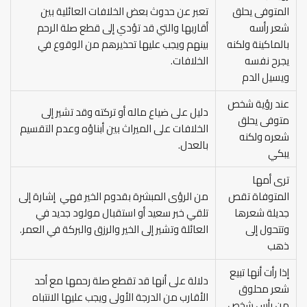
المتوفى يحلق
تعبر عن حدوث بعض الخلافات العائلية بين
شعر رأسه
أقاربها والتي قد تؤدي إلى قطع صلة الرحم
بالماكينة ولكنه
بينهم ويجب عليها تحذيرهم من الوقوع في
يجرح نفسه
الخلافات.
ويسيل الدم
عند رؤية شخص
دليل على ضياع ماله أو تركته وقد تشير إلى
متوفى يحلق
الخلافات على الميراث بين أبناؤه وعدم التقسيم
شعره ولكنه
بالعدل.
يبكي
ترى أمها
المتوفاة تقص
من الرؤى المبشرة بقدوم الخير فهي إشارة إلى
جديلة شعرها
تلقي خبر سعيد أو استقبال مولود جديد في
وتتحول إلى
العائلة وتشير إلى الخير والرزق والبركة في العمر.
ذهب
إذا رأت أنها تبيع
دلالة على أنها قد تقطع صلة رحمها مع أحد
شعر محلوق
الأقارب من الدرجة الأولى ويجب عليها الانتباه
من رأس شخص