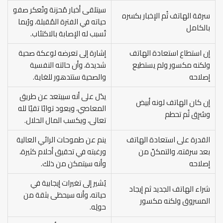
سيتلقى أخبار مُحزنة وتُعكر صفو
سرقة الهاتف ثُم الإخبار بكسره
حياته في الفترة المُقبلة، ورُبما
بالكامل
تُسبب له الإصابة بالاكتئاب.
إن استطاع استعادة الهاتف
إشارة إلى تعرضه لوعكة صحية
ولكنه مكسور ولم يستطيع
شديدة، وأن حالته النفسية
إصلاحه
والصحية ستتدهور للغاية.
يدُل على أنه سيبتعد عن طريق
إن كان الهاتف لونه أبيض
المعاصي، ويعود توابًا تقيًا لله
وسُرِق ثُم تحطم
تعالى، ويكسب المال الحلال.
القدرة على استعادة الهاتف
ينم عن طموحات الرائي العالية
بعد سرقته، والتمكنّ من
ورغبته في تحقيق أحلام كثيرة،
إصلاحه
وأنه سيتمكن من ذلك.
يُشير إلى تغيرات إيجابية في
شراء الهاتف الجديد ثم إيجاد
حياته، وأنه سيحظى بثقة من
المسروق ولكنه مكسور
حولِه.