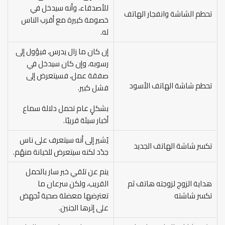
للأصدقاء، وأنه سيدخل في
تحطم الشاشة وانفجار الهاتف
خصومة كبيرة مع أقرب الناس
له.
إن كان ما زال يدرس، فيؤول إلى
رسوبه، وإن كان سيدخل في
صفقة عمل، فسيتعرض إلى
تحطم شاشة الهاتف الأسود
فشل كبير.
بشكلٍ عام تحمل دلالة سماع
أخبار سيئة قريبًا.
يُشير إلى أنه سيتعرف على ناس
تكسر شاشة الهاتف الجديد
جدُد لكنه سيتعرض للخيانة منهُم.
ينم عن تلقي خبر سار بالحمل
هداية الزوج لزوجته هاتف ثم
القريب، ولكن سرعان ما
تكسر شاشته
تعترضها معضلة صحية تُجهض
على إثرها الجنين.