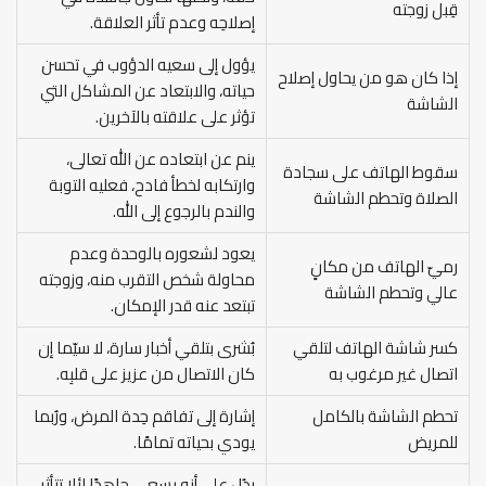
قِبل زوجته
إصلاحِه وعدم تأثر العلاقة.
يؤول إلى سعيه الدؤوب في تحسن
إذا كان هو من يحاول إصلاح
حياته، والابتعاد عن المشاكل التي
الشاشة
تؤثر على علاقته بالآخرين.
ينم عن ابتعاده عن الله تعالى،
سقوط الهاتف على سجادة
وارتكابه لخطأ فادح، فعليه التوبة
الصلاة وتحطم الشاشة
والندم بالرجوع إلى الله.
يعود لشعوره بالوحدة وعدم
رميّ الهاتف من مكانٍ
محاولة شخص التقرب منه، وزوجته
عالي وتحطم الشاشة
تبتعد عنه قدر الإمكان.
كسر شاشة الهاتف لتلقي
بُشرى بتلقي أخبار سارة، لا سيّما إن
اتصال غير مرغوب به
كان الاتصال من عزيز على قلبِه.
تحطم الشاشة بالكامل
إشارة إلى تفاقم حِدة المرض، ورُبما
للمريض
يودي بحياته تمامًا.
يدُل على أنه يسعى جاهدًا لئلا تتأثر