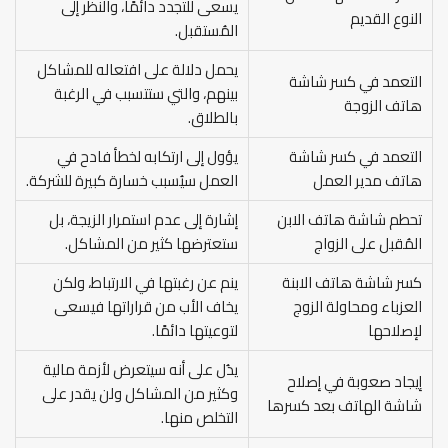
يسعى للتجدد دائمًا، والنظر إلى
النوع القديم
المُستقبل.
يحمل دلالة على افتعاله للمشاكل
التعمد في كسر شاشة
بينهم، والتي ستتسبب في الرغبة
هاتف الزوجة
بالطلاق.
التعمد في كسر شاشة
يؤول إلى ارتكابه لخطأ فادح في
هاتف مدير العمل
العمل سيُسبب خسارة كبيرة للشركة.
تحطم شاشة هاتف الابن
إشارة إلى عدم استمرار الزيجة، بل
المُقبل على الزواج
ستعترضها كثير من المشاكل.
كسر شاشة هاتف الابنة
ينم عن رغبتها في الارتباط، ولكن
العزباء ومحاولة الزوج
يخاف الأب من قراراتها فيسعى
لإصلاحها
لتوعيتها دائمًا.
يدُل على أنه سيتعرض لأزمة مالية
إيجاد صعوبة في إصلاح
وكثير من المشاكل ولن يقدر على
شاشة الهاتف بعد كسرها
التخلص منها.