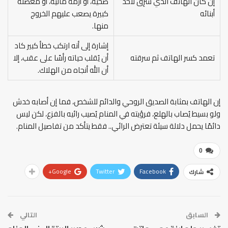
إن كان الهاتف الذي سُرِق لأحد
صحية، أو أزمة مالية، أو معضلة
أبنائه
كبيرة يصعب عليهم الخروج
منها.
إشارة إلى أنه ارتكب خطأ كبير كاد
تعمد كسر الهاتف ثم سرقته
أن يُقلب حياته رأسًا على عقب، إلا
أن الله أنجاه من الهلاك.
إن الهاتف بمثابة الصديق الروحي والدائم للشخص، فما إن أصابه خدش
ولو بسيط يُصاب بالهلع، فرؤيته في المنام يُصيب رائيه بالفزع، لكن ليس
دائمًا يحمل دلالة سيئة تعترض الرائي.. فقط يتأكد من تفاصيل المنام.
0
Google+
Twitter
Facebook
شارك
السابق
التالي