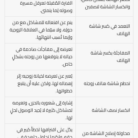
الفترة المُقبلة تعرقل مسيرة
وانكسار الشاشة لنصفين
وصوله لِما يتمنى.
ينم عن افتعاله للمشاكل مع من
التعمد في كسر شاشة
حولِه، ولا سيّما في العلاقة الزوجية
الهاتف
ورُبما تُسبب انتهائها.
تعرضه إلى مفاجآت صادمة في
المفاجئة بكسر شاشة
حياته لا يتوقعها من زوجته بشكلٍ
الهاتف
خاص.
يُعبر عن تعرضه لخيانة زوجيه؛ إثر
تحطم شاشة هاتف زوجته
إهماله لها، ولكن عليه أن يتتبع
خطواتها.
إشارة إلى شعوره بالحزن، وتعرضه
انكسار نصف الشاشة
لمشاكل كثيرة لا يُجيد الوصول لحلٍ
لها.
يدُل على اقترافها لخطأ كبير في
محاولة إصلاح الشاشة من
حقه، ولكنها تحاول جاهدة في