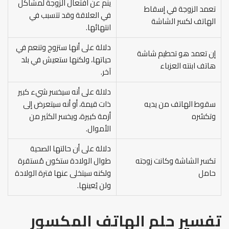
ينم عن افتعال الزوجة لمشاكل
تعمد الزوجة في إسقاط
في العلاقة وقد تتسبب في
الهاتف لكسر الشاشة
انتهائها.
دلالة على أنها ستزوج وتنعم في
إن تعمد هو تحطيم شاشة
حياتها، ولكنها ستعيش في بلد
هاتف ابنته العزباء
آخر.
دلالة على أنه سيخسر شيء كبير
سقوط الهاتف من يديه
ذات قيمة، أو أنه سيتعرض إلى
وتكسُره
أزمة كبيرة، ويخسر الكثير من
الأموال.
دلالة على أن حالتها الصحية
تكسر الشاشة وكانت زوجته
طوال الولادة ستكون مُستقرة
حامل
ولكنه سيتخلى عنها فترة الولادة
ولن يُعينها.
تفسير حلم الهاتف المكسور