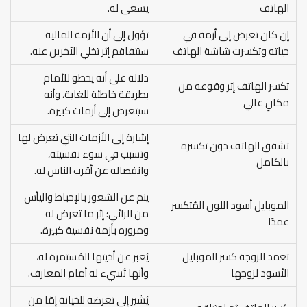
الهاتف
يسعى له.
إن كان تعرض إلى أزمة في
تؤول إلى أن الأزمة المالية
حياته وتكسرت شاشة الهاتف
ستتفاقم إثر تخلي الآخرين عنه.
دلالة على أنه يخطو للأمام
تكسر الهاتف إثر وقوعه من
بطريقة خاطئة للغاية، وأنه
مكانٍ عالي
سيتعرض إلى أزمات كبيرة.
إشارة إلى الأزمات التي تعرض لها
تشقق الهاتف دون تكسره
وتسبب في سوء نفسيته،
بالكامل
وانفصاله عن أقرب الناس له.
ينم عن الشعور بالإحباط واليأس
الموبايل أسود اللون المُتكسر
من الرائي؛ إثر ما تعرض له
عمدًا
ومروره بأزمة نفسية كبيرة.
تعمد الزوجة كسر الموبايل
يُعبر عن أذيتها المُستمرة له،
الأسود لزوجها
وأنها تُسيء له أمام المعارف.
يُشير إلى تعرضه للخيانة إمّا من