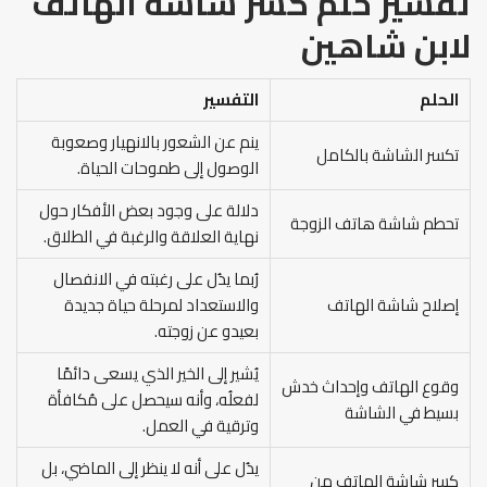
تفسير حلم كسر شاشة الهاتف
لابن شاهين
الحلم
التفسير
ينم عن الشعور بالانهيار وصعوبة
تكسر الشاشة بالكامل
الوصول إلى طموحات الحياة.
دلالة على وجود بعض الأفكار حول
تحطم شاشة هاتف الزوجة
نهاية العلاقة والرغبة في الطلاق.
رُبما يدُل على رغبته في الانفصال
إصلاح شاشة الهاتف
والاستعداد لمرحلة حياة جديدة
بعيدو عن زوجته.
يُشير إلى الخير الذي يسعى دائمًا
وقوع الهاتف وإحداث خدش
لفعلُه، وأنه سيحصل على مُكافأة
بسيط في الشاشة
وترقية في العمل.
يدُل على أنه لا ينظر إلى الماضي، بل
كسر شاشة الهاتف من