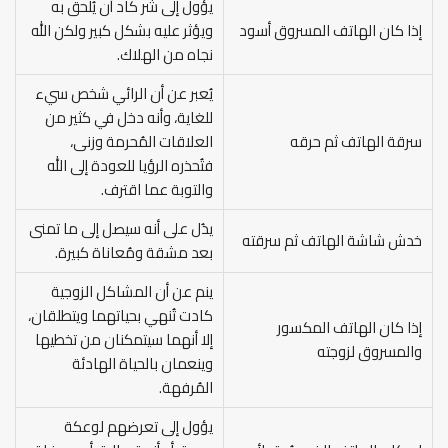
يؤول إلى شر كاد أن يُلحق به
إذا كان الهاتف المسروق أسود
ويؤثر عليه بشكل كبير ولكن الله
نجاه من الهلاك.
يُعبر عن أن الرائي شخص سيء
للغاية، وأنه دخل في كثير من
سرقة الهاتف ثم حرقه
العلاقات المُحرمة وزنى،
فتُحذره الرؤيا للعودة إلى الله
والتوبة عما اقترف.
يدُل على أنه سيصل إلى ما تمنى
خدش شاشة الهاتف ثم سرقته
بعد مشقة ومُعاناة كبيرة.
ينم عن أن المشاكل الزوجية
كادت تُنهي بحياتهما ويتطلقان،
إذا كان الهاتف المكسور
إلا أنهما سيتمكنان من تخطيها
والمسروق لزوجته
وينعمان بالحياة الهادئة
المُرفهة.
يؤول إلى تعرضهم لوعكة