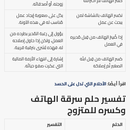
كسر الهاتف ثم احتراقه
زوجته، أو أصدقائه.
تكسر الهاتف بالشاشة لمن
يدُل على صعوبة إيجاد عمل
يبحث عن عمل
مُناسب له في هذه الآونة.
يؤول إلى رغبة المُدير بطرده من
إذا كُسِرَ الهاتف من قِبل مُديره
العمل، ولكن إذا حاول إصلاحه
في العمل
له، فهذه بُشرى بترقية قريبة.
كسر الهاتف من قِبل ابنُه
إشارة إلى انتهاء الأزمة المالية
الصغير ثُم إصلاحُه
التي عكرت صفو حياتُه.
اقرأ أيضًا:
الأحلام التي تدل على الحسد
تفسير حلم سرقة الهاتف
وكسره للمتزوج
الحلم
التفسير