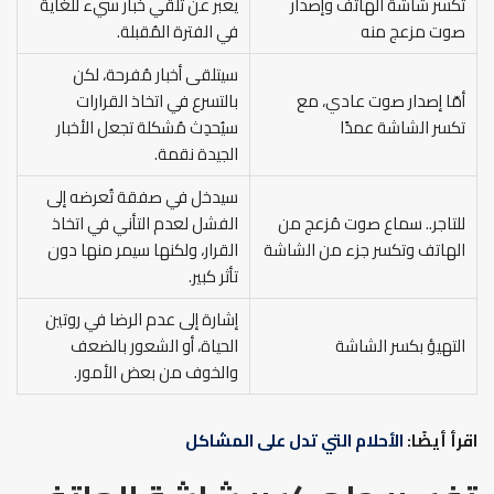
تكسر شاشة الهاتف وإصدار
يعبر عن تلقي خبار سيء للغاية
صوت مزعج منه
في الفترة المُقبلة.
سيتلقى أخبار مُفرحة، لكن
أمّا إصدار صوت عادي، مع
بالتسرع في اتخاذ القرارات
تكسر الشاشة عمدًا
سيُحدِث مُشكلة تجعل الأخبار
الجيدة نقمة.
سيدخل في صفقة تُعرضه إلى
للتاجر.. سماع صوت مُزعج من
الفشل لعدم التأني في اتخاذ
الهاتف وتكسر جزء من الشاشة
القرار، ولكنها سيمر منها دون
تأثر كبير.
إشارة إلى عدم الرضا في روتين
التهيؤ بكسر الشاشة
الحياة، أو الشعور بالضعف
والخوف من بعض الأمور.
اقرأ أيضًا:
الأحلام التي تدل على المشاكل