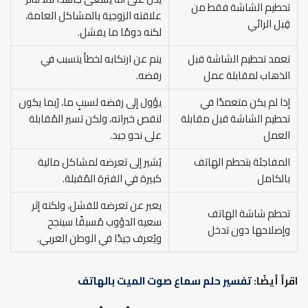
تحطيم الشاشة فقط من
علاقته الزوجية بالمشاكل العامة،
قِبل الرائي
لكنه دومًا ما يفشل.
تعمد تحطيم الشاشة قبل
ينم عن ارتكابه لخطأ يتسبب في
الذهاب لمقابلة عمل
رفضه.
إذا لم يكن متعمدًا في
يؤول إلى رفضه لسببٍ ما، رُبما يكون
تحطيم الشاشة قبل مقابلة
لنقص خبراته، ولكن تسير المُقابلة
العمل
على نحو جيد.
المفاجئة بتحطم الهاتف
يُشير إلى تعرضه لمشاكل مالية
بالكامل
كبيرة في الفترة المُقبلة.
يعبر عن تعرضه للفشل، ولكنه إثر
تحطم شاشة الهاتف
سعيه الدؤوب مُسبقًا سينجح
وإصلاحها دون تدخل
ويُعرف جيدًا في الوطن العربي.
اقرأ أيضًا:
تفسير حلم سماع صوت الميت بالهاتف