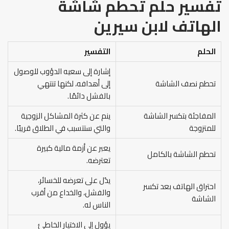
تفسير حلم تحطم شاشة
الهاتف لابن سيرين
الحلم
التفسير
إشارة إلى سعيه الدؤوب للوصول
تحطم نصف الشاشة
إلى أهدافه، لكنها تنتهي
بالفشل دائمًا.
المفاجئة بتكسر الشاشة
ينم عن كثرة المشاكل الزوجية
للمتزوجة
والتي ستتسبب في الطلاق قريبًا.
يعبر عن أزمة مالية كبيرة
تحطم الشاشة بالكامل
تعترضه.
يدُل على تعرضه للخسائر،
احتراق الهاتف بعد تكسر
والفشل، والخداع من أقرب
الشاشة
الناس له.
يؤول إلى الاختيار الخاطئ