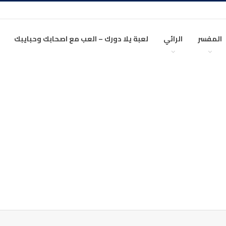
المفسر
الرائي
لعبة يلا دورك – العب مع اصحابك وحبايبك